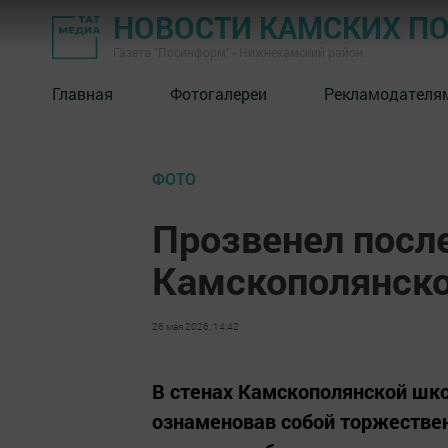
НОВОСТИ КАМСКИХ П
Газета "Посинформ" - Нижнекамский район
Главная
Фотогалереи
Рекламодателя
ФОТО
Прозвенел посл
Камскополянск
26 мая 2026, 14:42
В стенах Камскополянской шк
ознаменовав собой торжествен