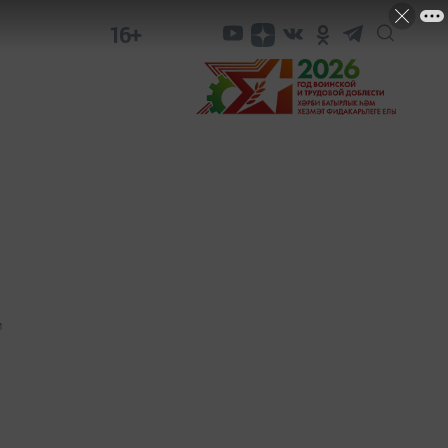
16+
1