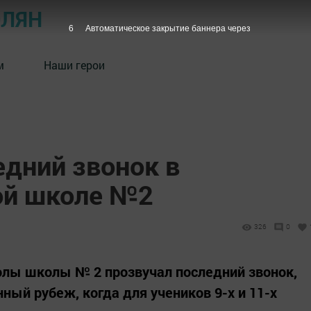
ОЛЯН
6
Автоматическое закрытие баннера через
м
Наши герои
едний звонок в
ой школе №2
326
0
олы школы № 2 прозвучал последний звонок,
ный рубеж, когда для учеников 9-х и 11-х