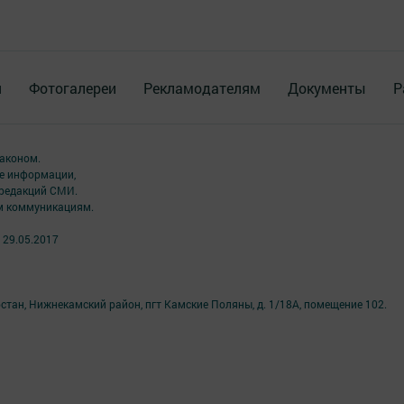
я
Фотогалереи
Рекламодателям
Документы
Р
аконом.
ме информации,
 редакций СМИ.
ым коммуникациям.
 29.05.2017
стан, Нижнекамский район, пгт Камские Поляны, д. 1/18А, помещение 102.