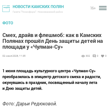
НОВОСТИ КАМСКИХ ПОЛЯН
16+
Газета "Посинформ" - Нижнекамский район
ФОТО
Смех, драйв и флешмоб: как в Камских
Полянах прошёл День защиты детей на
площади у «Чулман-Су»
02 июня 2026, 11:35
302
0
0
1 июня площадь культурного центра «Чулман-Су»
преобразилась в эпицентр детского смеха и радости,
окунувшись в праздник, посвященный началу лета
и Дню защиты детей.
Фото: Дарьи Редюковой.