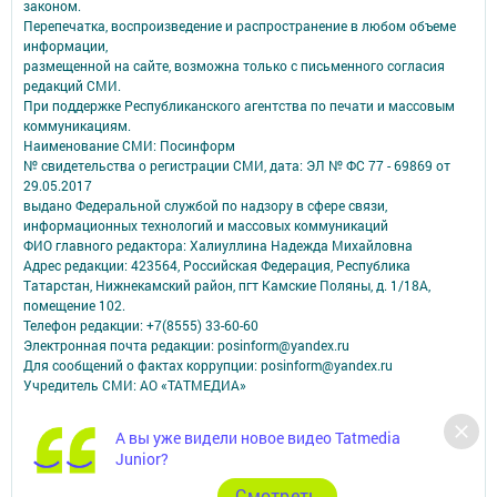
законом.
Перепечатка, воспроизведение и распространение в любом объеме
информации,
размещенной на сайте, возможна только с письменного согласия
редакций СМИ.
При поддержке Республиканского агентства по печати и массовым
коммуникациям.
Наименование СМИ: Посинформ
№ свидетельства о регистрации СМИ, дата: ЭЛ № ФС 77 - 69869 от
29.05.2017
выдано Федеральной службой по надзору в сфере связи,
информационных технологий и массовых коммуникаций
ФИО главного редактора: Халиуллина Надежда Михайловна
Адрес редакции: 423564, Российская Федерация, Республика
Татарстан, Нижнекамский район, пгт Камские Поляны, д. 1/18А,
помещение 102.
Телефон редакции: +7(8555) 33-60-60
Электронная почта редакции: posinform@yandex.ru
Для сообщений о фактах коррупции: posinform@yandex.ru
Учредитель СМИ: АО «ТАТМЕДИА»
Антикоррупционная политика
А вы уже видели новое видео Tatmedia
АО «ТАТМЕДИА» использует «cookie»
для персонализации сервисов и
Junior?
удобства пользователей сайтом.
Использование «cookie» можно отменить в настройках браузера.
Cмотреть