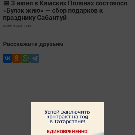
📅 3 июня в Камских Полянах состоялся
«Булэк жию» — сбор подарков к
празднику Сабантуй
04 июня 2026, 14:56
Расскажите друзьям