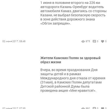
1 июня в половине второго на 226 км
автодороги Казань-Оренбург водитель
автомобиля Камаз, двигаясь со стороны
Казани, не выбрал безопасную скорость
в зоне действия дорожного знака
«Обгон запрещен».
02 июня 2017, 08:48
875
0
0
Жители Камских Полян за здоровый
образ жизни
Вчера, во время празднования Дня
защиты детей и в рамках
Международного дня отказа от курения
(31мая), в Камских Полян депутатами
Детской районной Думы была
проведена акция «Мне нравится!».
02 июня 2017, 07:35
892
0
0