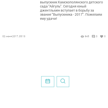
выпускник Камскополянского детского
сада "Айгуль". Сегодня юный
джентльмен вступает в борьбу за
звание "Выпускника - 2017". Пожелаем
ему удачи!
02 июня 2017, 05:13
945
0
0