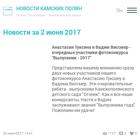
НОВОСТИ КАМСКИХ ПОЛЯН
16+
Газета "Посинформ" - Нижнекамский район
Новости за 2 июня 2017
Анастасия Туксина и Вадим Виссмер -
очередные участники фотоконкурса
"Выпускник - 2017"
Представляем вашему вниманию сразу
двух новых участников нашего
фотоконкурса Анастасию Туксину и
Вадима Виссмер. Эти очаровательные
ребята - выпускники Камскополянского
детского сада "Огонек". Как и все наши
конкурсанты, Настя и Вадим
заслуживают звания "Выпускника года".
Пожелаем им удачи!
02 июня 2017, 14:41
1127
0
0