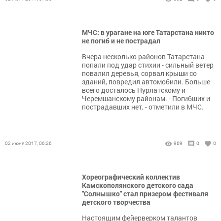
МЧС: в урагане на юге Татарстана никто
не погиб и не пострадал
Вчера несколько районов Татарстана
попали под удар стихии - сильный ветер
повалил деревья, сорвал крыши со
зданий, повредил автомобили. Больше
всего досталось Нурлатскому и
Черемшанскому районам. - Погибших и
пострадавших нет, - отметили в МЧС.
02 июня 2017, 06:26
969
0
0
Хореографический коллектив
Камскополянского детского сада
"Солнышко" стал призером фестиваля
детского творчества
Настоящим фейерверком талантов