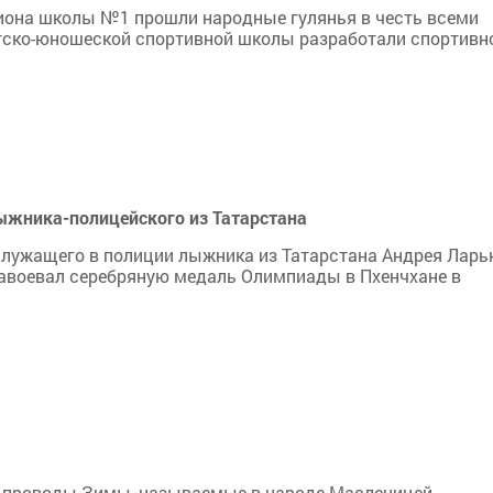
диона школы №1 прошли народные гулянья в честь всеми
ско-юношеской спортивной школы разработали спортивн
жника-полицейского из Татарстана
служащего в полиции лыжника из Татарстана Андрея Ларь
авоевал серебряную медаль Олимпиады в Пхенчхане в
 проводы Зимы, называемые в народе Масленицей.