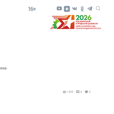
16+
ина-
1233
0
0