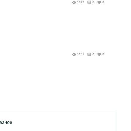
1272
0
0
1241
0
0
азное