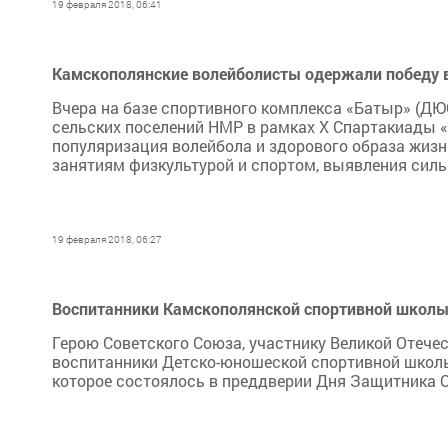
19 февраля 2018, 06:41
Камскополянские волейболисты одержали победу в
Вчера на базе спортивного комплекса «Батыр» (Д
сельских поселений НМР в рамках X Спартакиады 
популяризация волейбола и здорового образа жизн
занятиям физкультурой и спортом, выявления силь
19 февраля 2018, 06:27
Воспитанники Камскополянской спортивной школы 
Герою Советского Союза, участнику Великой Отеч
воспитанники Детско-юношеской спортивной школы
которое состоялось в преддверии Дня Защитника О