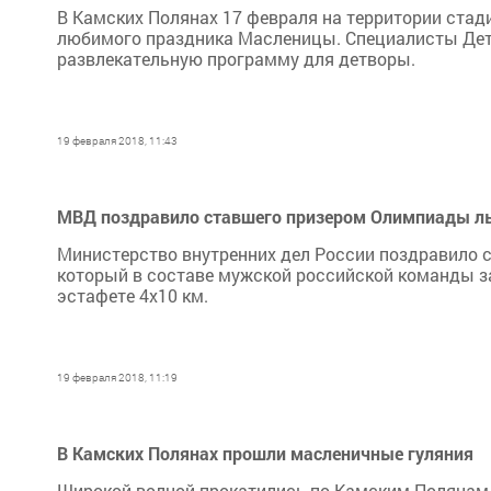
В Камских Полянах 17 февраля на территории ста
любимого праздника Масленицы. Специалисты Дет
развлекательную программу для детворы.
19 февраля 2018, 11:43
МВД поздравило ставшего призером Олимпиады лы
Министерство внутренних дел России поздравило 
который в составе мужской российской команды з
эстафете 4х10 км.
19 февраля 2018, 11:19
В Камских Полянах прошли масленичные гуляния
Широкой волной прокатились по Камским Полянам