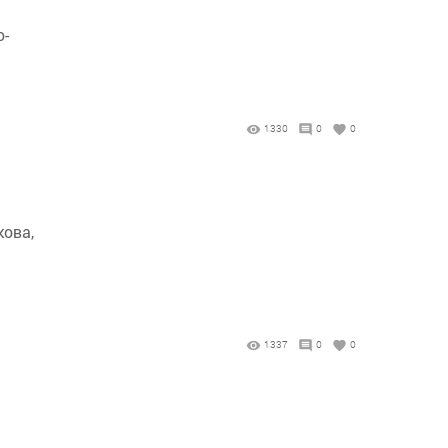
о-
1330
0
0
кова,
1337
0
0