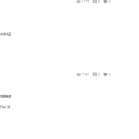
1172
0
0
оманд
1191
0
0
товке
ты и