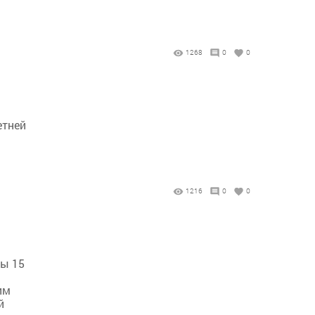
1268
0
0
етней
1216
0
0
лы 15
им
й