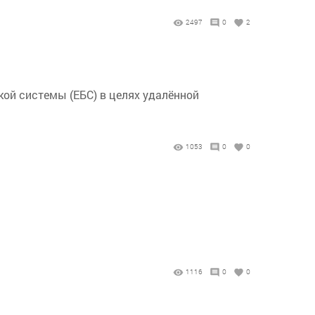
2497
0
2
кой системы (ЕБС) в целях удалённой
1053
0
0
1116
0
0