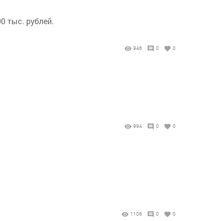
 тыс. рублей.
946
0
0
994
0
0
1106
0
0