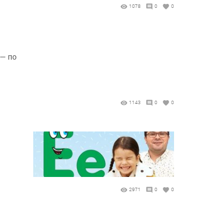
1078
0
0
 — по
1143
0
0
2971
0
0