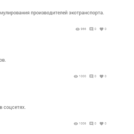
имулирования производителей экотранспорта.
966
0
0
ов.
1000
0
0
в соцсетях.
1006
0
0