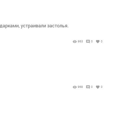
одарками, устраивали застолья.
963
0
0
968
0
0