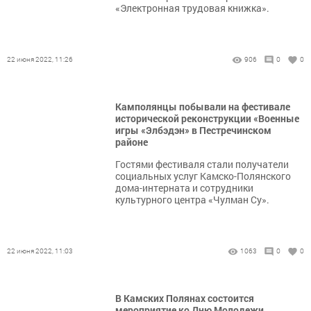
«Электронная трудовая книжка».
22 июня 2022, 11:26
906
0
0
Камполянцы побывали на фестивале
исторической реконструкции «Военные
игры «Элбэдэн» в Пестречинском
районе
Гостями фестиваля стали получатели
социальных услуг Камско-Полянского
дома-интерната и сотрудники
культурного центра «Чулман Су».
22 июня 2022, 11:03
1063
0
0
В Камских Полянах состоится
мероприятие ко Дню Молодежи