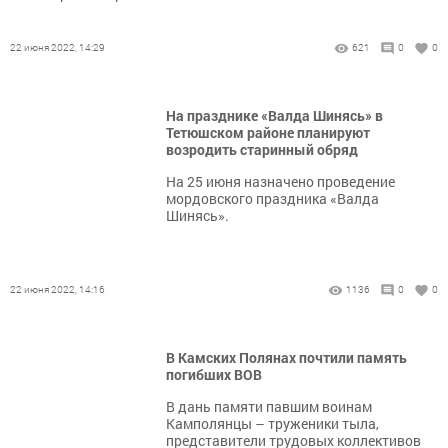
22 июня 2022, 14:29
621
0
0
На празднике «Валда Шинясь» в
Тетюшском районе планируют
возродить старинный обряд
На 25 июня назначено проведение
мордовского праздника «Валда
Шинясь».
22 июня 2022, 14:16
1136
0
0
В Камских Полянах почтили память
погибших ВОВ
В дань памяти павшим воинам
Камполянцы – труженики тыла,
представители трудовых коллективов