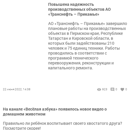
Повышена надежность
производственных объектов АО
«Транснефть – Прикамье»
АО «Транснефть – Прикамье» завершило
плановые работы на производственных
объектах в Пермском крае, Республике
Татарстан и Кировской области, в
которых были задействованы 210
человек и 75 единиц техники. Работы
проводились в соответствии с
программой технического
перевооружения, реконструкции и
капитального ремонта.
22 июня 2022, 14:38
923
0
0
На канале «Весёлая азбука» появилось новое видео о
домашнем животном
Правильно ли ребёнок воспитывает своего хвостатого друга?
Посмотрите скорее!