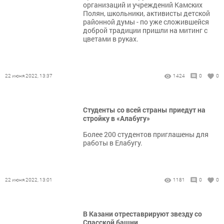
организаций и учреждений Камских
Полян, школьники, активисты детской
районной думы - по уже сложившейся
доброй традиции пришли на митинг с
цветами в руках.
22 июня 2022, 13:37
1424
0
0
Студенты со всей страны приедут на
стройку в «Алабугу»
Более 200 студентов приглашены для
работы в Елабугу.
22 июня 2022, 13:01
1181
0
0
В Казани отреставрируют звезду со
Спасской башни