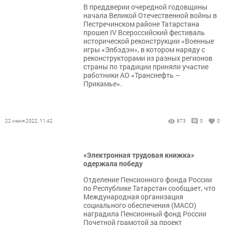
В преддверии очередной годовщины
начала Великой Отечественной войны в
Пестречинском районе Татарстана
прошел IV Всероссийский фестиваль
исторической реконструкции «Военные
игры «Элбэдэн», в котором наряду с
реконструкторами из разных регионов
страны по традиции приняли участие
работники АО «Транснефть –
Прикамье».
22 июня 2022, 11:42
873
0
0
«Электронная трудовая книжка»
одержала победу
Отделение Пенсионного фонда России
по Республике Татарстан сообщает, что
Международная организация
социального обеспечения (МАСО)
наградила Пенсионный фонд России
Почетной грамотой за проект