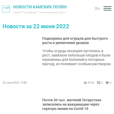
НОВОСТИ КАМСКИХ ПОЛЯН
16+
Газета "Посинформ" - Нижнекамский район
Новости за 22 июня 2022
Подкормка для огурцов для быстрого
роста и увеличения урожая
Чтобы огурцы поскорее пустились в
рост, завязали побольше плодов и были
неуязвимы для болезней и погодных
причуд, их поливают особым раствором.
22 июня 2022, 15:58
8743
0
3
Почти 30 тыс. жителей Татарстана
записались на вакцинацию через
горячую линию по Covid-19