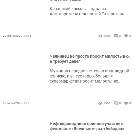
Казанский кремль – одна из
достопримечательностей Татарстана.
22 июня 2022, 12:36
1094
0
0
Челнинец не просто просит милостыню,
а требует денег
Мужчина передвигается на инвалидной
коляске, и у некоторых больших
супермаркетах просит милостыню.
22 июня 2022, 11:58
1051
0
0
Нефтепроводчики приняли участие в
фестивале «Военные игры «Элбэдэн»