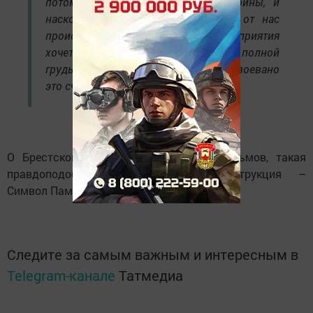
потому что не слышим грохота войны, и
насколько все это сейчас близко от нас
происходит. После этого мероприятия
хочется жить полной жизнью, дышать полной
грудью, вспоминая, какой ценой завоевано
это счастье для нас.
О Брестской крепости снято много фильмов, такая
правдоподобная историческая реконструкция –
Символ Памяти человеческой!
Следите за самым важным и интересным в
Telegram-канале
Татмедиа