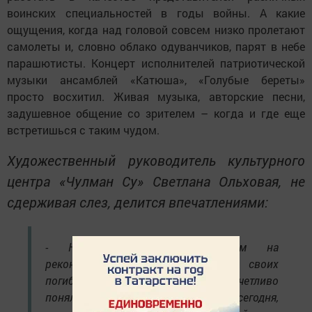
воинских специальностей в годы войны. А какие
ощущения, когда над головой совсем низко пролетают
самолеты и, словно облако одуванчиков, парят в небе
парашютисты. Концерт исполнителей патриотической
музыки ансамблей «Катюша», «Голубые береты»
просто восхитил. Живая музыка, авторские песни,
задушевное общение со зрителем – когда и где еще
встретишься с таким чудом.
Художественный руководитель культурного
центра «Чулман Су» Светлана Ольховая, не
сдерживая слез, делится впечатлениями:
- Наблюдая за происходящим на
реконструкции, я словно видела своих
погибших родственников. Я отчетливо
поняла, насколько мы счастливы сегодня,