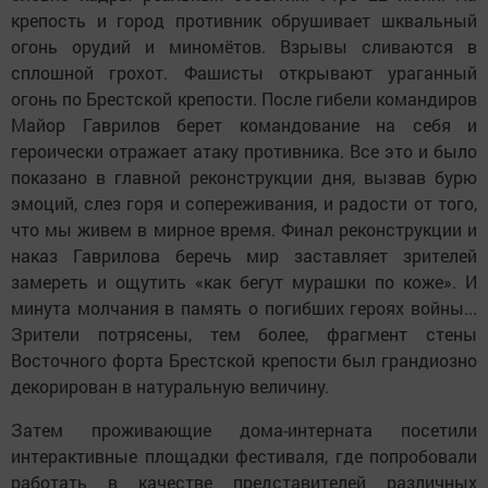
крепость и город противник обрушивает шквальный
огонь орудий и миномётов. Взрывы сливаются в
сплошной грохот. Фашисты открывают ураганный
огонь по Брестской крепости. После гибели командиров
Майор Гаврилов берет командование на себя и
героически отражает атаку противника. Все это и было
показано в главной реконструкции дня, вызвав бурю
эмоций, слез горя и сопереживания, и радости от того,
что мы живем в мирное время. Финал реконструкции и
наказ Гаврилова беречь мир заставляет зрителей
замереть и ощутить «как бегут мурашки по коже». И
минута молчания в память о погибших героях войны...
Зрители потрясены, тем более, фрагмент стены
Восточного форта Брестской крепости был грандиозно
декорирован в натуральную величину.
Затем проживающие дома-интерната посетили
интерактивные площадки фестиваля, где попробовали
работать в качестве представителей различных