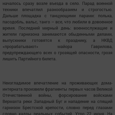
началось сразу возле въезда в село. Парад военной
техники впечатлил разнообразием и строгостью.
Дальше площадка с танцующими парами: полька,
пасодобль, вальс, танго – все, что любили в довоенное
время. Последний мирный день: военнослужащие и
жители гарнизона занимаются обыденными делами,
выпускники готовятся к празднику, а НКВД
«прорабатывают» майора Гаврилова,
предупреждающего всех о грозящей опасности, грозя
лишить Партийного билета.
Неизгладимое впечатление на проживающих дома-
интерната произвели фрагменты первых часов Великой
Отечественной войны, форсирование войсками
Вермахта реки Западный Буг и нападение на спящий
гарнизон Брестской крепости, словно перед глазами
словно кадры реальных событий. Утро 22 июня. На