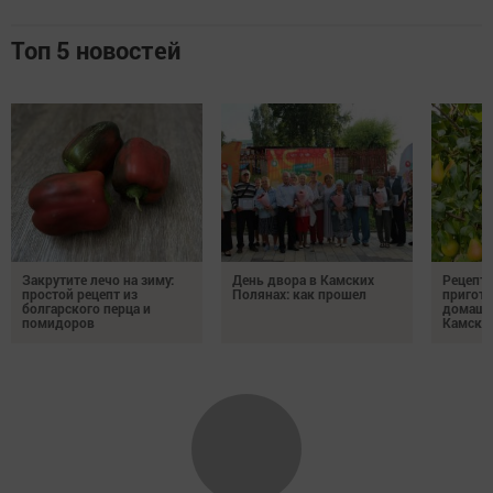
Топ 5 новостей
Закрутите лечо на зиму:
День двора в Камских
Рецепты
простой рецепт из
Полянах: как прошел
пригото
болгарского перца и
домашн
помидоров
Камски