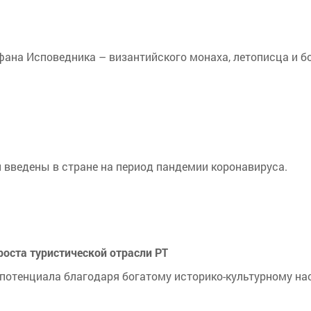
фана Исповедника – византийского монаха, летописца и б
и введены в стране на период пандемии коронавируса.
роста туристической отрасли РТ
потенциала благодаря богатому историко-культурному на