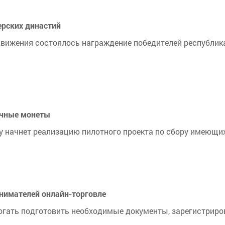
ерских династий
 движения состоялось награждение победителей республи
ечные монеты
ду начнет реализацию пилотного проекта по сбору имеющих
инимателей онлайн-торговле
огать подготовить необходимые документы, зарегистриров