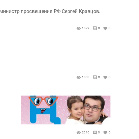
л министр просвещения РФ Сергей Кравцов.
1079
0
0
1063
0
0
2516
0
0