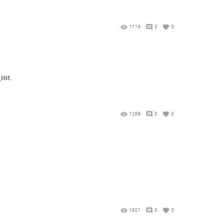
1116
0
0
ии.
1269
0
0
1621
0
0