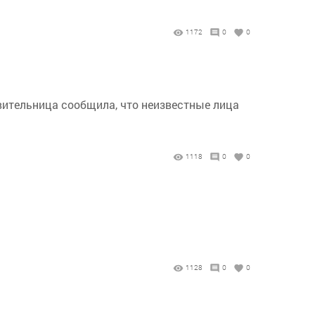
1172
0
0
вительница сообщила, что неизвестные лица
1118
0
0
1128
0
0