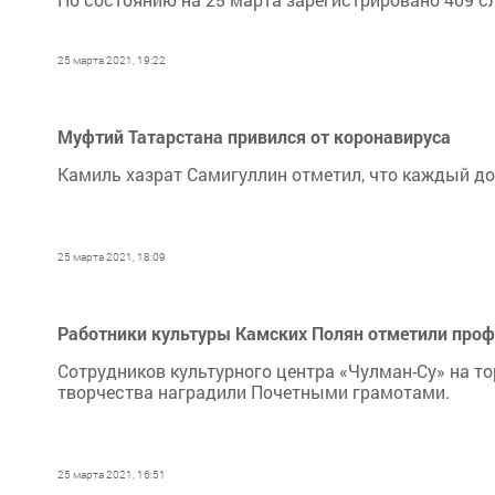
25 марта 2021, 19:22
Муфтий Татарстана привился от коронавируса
Камиль хазрат Самигуллин отметил, что каждый д
25 марта 2021, 18:09
Работники культуры Камских Полян отметили про
Сотрудников культурного центра «Чулман-Су» на 
творчества наградили Почетными грамотами.
25 марта 2021, 16:51