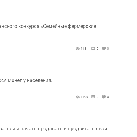
канского конкурса «Семейные фермерские
1131
0
0
ся монет у населения.
1196
0
0
аться и начать продавать и продвигать свои