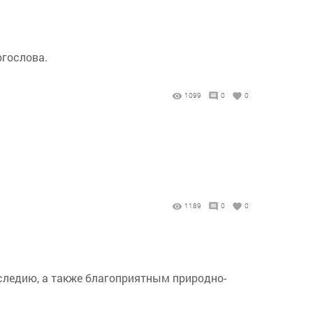
огослова.
1099
0
0
1189
0
0
следию, а также благоприятным природно-