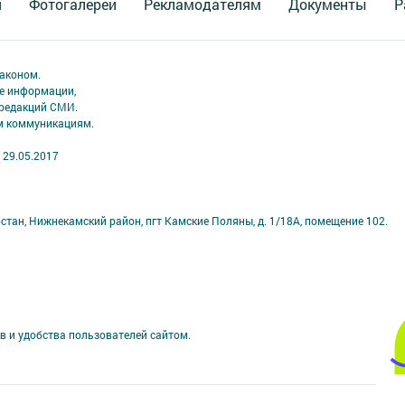
я
Фотогалереи
Рекламодателям
Документы
Р
аконом.
ме информации,
 редакций СМИ.
ым коммуникациям.
 29.05.2017
стан, Нижнекамский район, пгт Камские Поляны, д. 1/18А, помещение 102.
в и удобства пользователей сайтом.