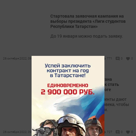
Стартовала заявочная кампания на
выборы президента «Лиги студентов
Республики Татарстан»
До 19 января можно подать заявку.
26 октября 2022, 09:53
771
0
0
Госавтоинспекция Татарстана
напомнила пешеходам, как стать
заметнее в темноте на дороге
Световозвращающие элементы дают
возможность увидеть человека, чтобы
избежать опасной ситуации.
26 октября 2022, 09:43
727
0
0