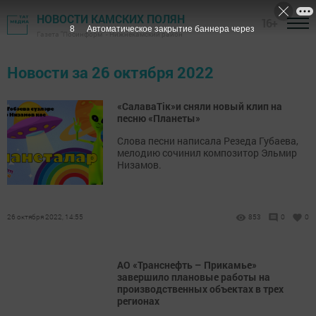
НОВОСТИ КАМСКИХ ПОЛЯН
16+
8
Автоматическое закрытие баннера через
Газета "Посинформ" - Нижнекамский район
Новости за 26 октября 2022
«СалаваТік»и сняли новый клип на
песню «Планеты»
Слова песни написала Резеда Губаева,
мелодию сочинил композитор Эльмир
Низамов.
26 октября 2022, 14:55
853
0
0
АО «Транснефть – Прикамье»
завершило плановые работы на
производственных объектах в трех
регионах