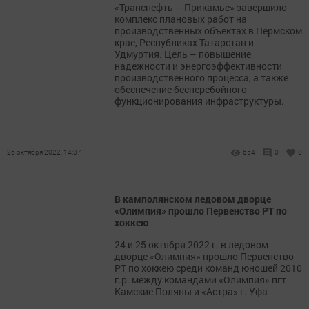
«Транснефть – Прикамье» завершило
комплекс плановых работ на
производственных объектах в Пермском
крае, Республиках Татарстан и
Удмуртия. Цель – повышение
надежности и энергоэффективности
производственного процесса, а также
обеспечение бесперебойного
функционирования инфраструктуры.
26 октября 2022, 14:37
654
0
0
В камполянском ледовом дворце
«Олимпия» прошло Первенство РТ по
хоккею
24 и 25 октября 2022 г. в ледовом
дворце «Олимпия» прошло Первенство
РТ по хоккею среди команд юношей 2010
г.р. между командами «Олимпия» пгт
Камские Поляны и «Астра» г. Уфа