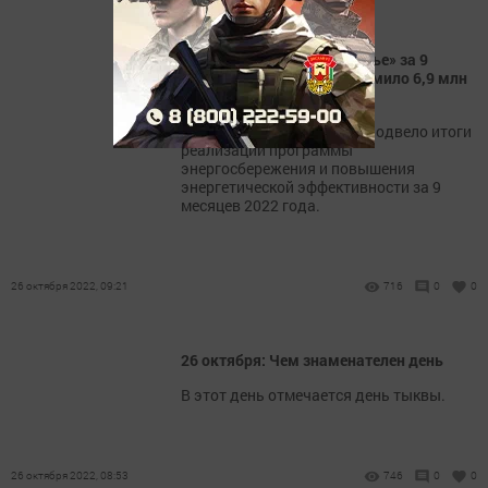
АО «Транснефть – Прикамье» за 9
месяцев 2022 года сэкономило 6,9 млн
кВт*ч электроэнергии
«Транснефть - Прикамье» подвело итоги
реализации программы
энергосбережения и повышения
энергетической эффективности за 9
месяцев 2022 года.
26 октября 2022, 09:21
716
0
0
26 октября: Чем знаменателен день
В этот день отмечается день тыквы.
26 октября 2022, 08:53
746
0
0