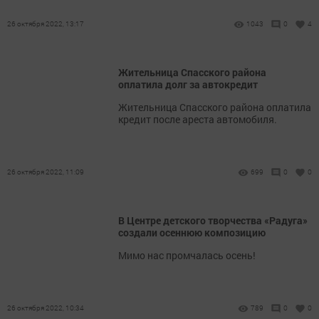
26 октября 2022, 13:17
1043
0
4
Жительница Спасского района
оплатила долг за автокредит
Жительница Спасского района оплатила
кредит после ареста автомобиля.
26 октября 2022, 11:09
699
0
0
В Центре детского творчества «Радуга»
создали осеннюю композицию
Мимо нас промчалась осень!
26 октября 2022, 10:34
789
0
0