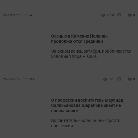
26 октября 2022, 14:03
1020
0
0
Осенью в Камских Полянах
продолжаются средники
За окном конец октября, приближается
холодная пора – зима.
26 октября 2022, 13:42
761
0
0
О профессии воспитатель Маулида
Салихьяновна Шарапова знает не
понаслышке
Воспитатель - больше, чем просто
профессия.