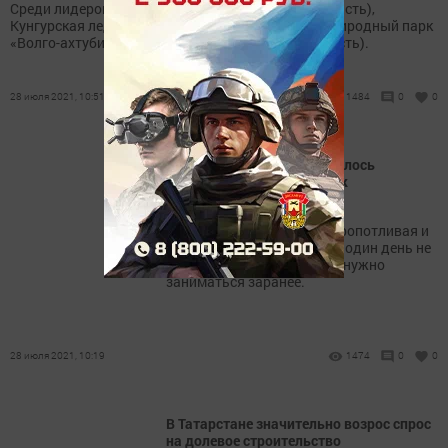
Среди лидеров озеро Эльтон (Волгоградская область),
Кунгурская ледяная пещера (Пермский край) и природный парк
«Волго-ахтубинская пойма» (Волгоградская область).
28 июля 2021, 10:51
1484
0
0
В Камских Полянах состоялось
совещание по готовности к
отопительному периоду
Подготовка к зиме – это кропотливая и
тонкая работа, которую за один день не
сделаешь. Этим вопросом нужно
заниматься заранее.
28 июля 2021, 10:19
1474
0
0
В Татарстане значительно возрос спрос
на долевое строительство