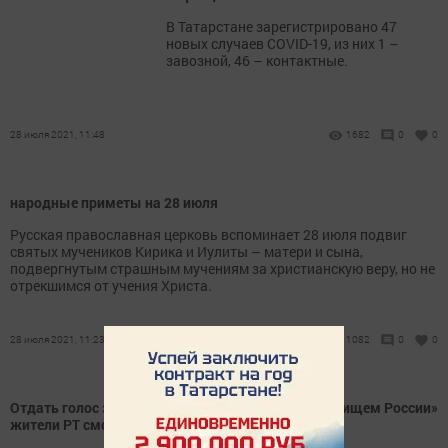
В Татарстане зарегистрировано 47
новых случаев COVID-19, из них 1 –
завозной, 46 – контактные.
28 июля 2021, 11:48
1682
0
0
народные приметы на 28 июля
Русская православная церковь вспоминает 28 июля подвиг
святых мучеников Кирика и Иулиты – матери и сына,
подвергнутым страшным мучениям за христианскую веру, но не
отрекшимся от учения Христа.
28 июля 2021, 11:23
1082
0
0
Отдать голос за признание Голубых озер «Сокровищем России»
жители РТ смогут до 10 октября