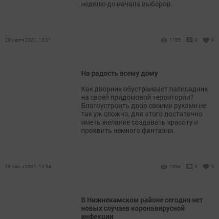
неделю до начала выборов.
28 июля 2021, 13:21
1185
0
0
На радость всему дому
Как дворник обустраивает палисадник
на своей придомовой территории?
Благоустроить двор своими руками не
так уж сложно, для этого достаточно
иметь желание создавать красоту и
проявить немного фантазии.
28 июля 2021, 12:58
1958
0
3
В Нижнекамском районе сегодня нет
новых случаев коронавирусной
инфекции