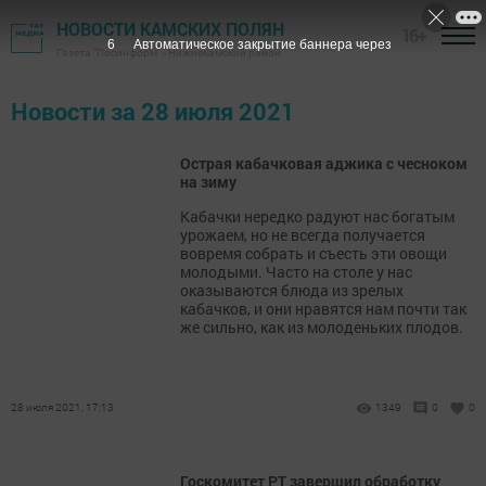
НОВОСТИ КАМСКИХ ПОЛЯН
16+
5
Автоматическое закрытие баннера через
Газета "Посинформ" - Нижнекамский район
Новости за 28 июля 2021
Острая кабачковая аджика с чесноком
на зиму
Кабачки нередко радуют нас богатым
урожаем, но не всегда получается
вовремя собрать и съесть эти овощи
молодыми. Часто на столе у нас
оказываются блюда из зрелых
кабачков, и они нравятся нам почти так
же сильно, как из молоденьких плодов.
28 июля 2021, 17:13
1349
0
0
Госкомитет РТ завершил обработку