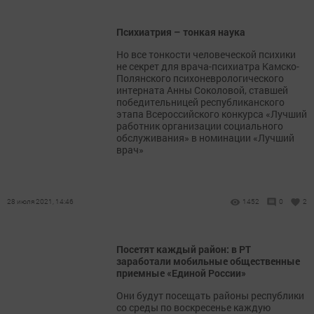
Психиатрия – тонкая наука
Но все тонкости человеческой психики
не секрет для врача-психиатра Камско-
Полянского психоневрологического
интерната Анны Соколовой, ставшей
победительницей республиканского
этапа Всероссийского конкурса «Лучший
работник организации социального
обслуживания» в номинации «Лучший
врач»
28 июля 2021, 14:46
1452
0
2
Посетят каждый район: в РТ
заработали мобильные общественные
приемные «Единой России»
Они будут посещать районы республики
со среды по воскресенье каждую