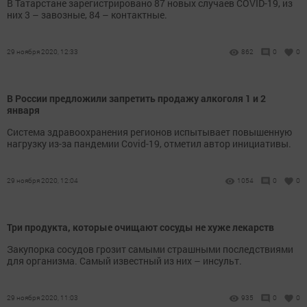
В Татарстане зарегистрировано 87 новых случаев COVID-19, из
них 3 – завозные, 84 – контактные.
29 ноября 2020, 12:33
862
0
0
В России предложили запретить продажу алкоголя 1 и 2
января
Система здравоохранения регионов испытывает повышенную
нагрузку из-за пандемии Covid-19, отметил автор инициативы.
29 ноября 2020, 12:04
1054
0
0
Три продукта, которые очищают сосуды не хуже лекарств
Закупорка сосудов грозит самыми страшными последствиями
для организма. Самый известный из них – инсульт.
29 ноября 2020, 11:03
935
0
0