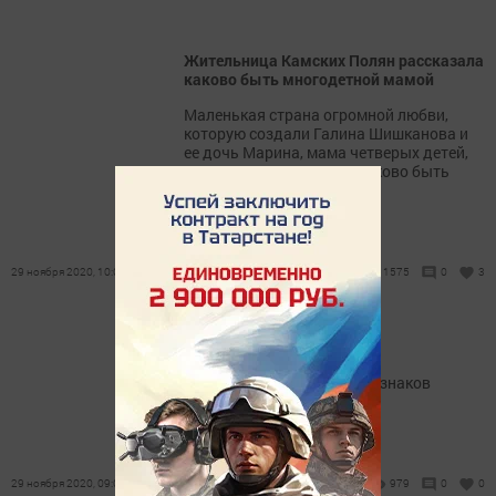
Жительница Камских Полян рассказала
каково быть многодетной мамой
Маленькая страна огромной любви,
которую создали Галина Шишканова и
ее дочь Марина, мама четверых детей,
поведавшая нам о том, каково быть
многодетной мамой.
29 ноября 2020, 10:02
1575
0
3
Гороскоп на 29 ноября
Свежий гороскоп для всех знаков
зодиака.
29 ноября 2020, 09:01
979
0
0