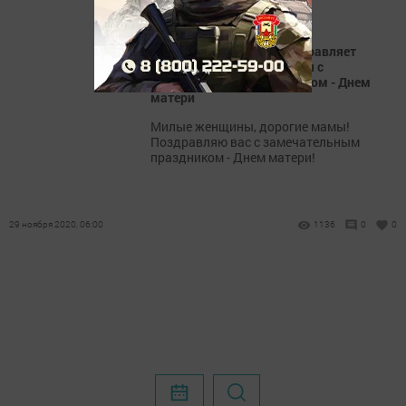
Ринат Салахутдинов поздравляет
жительниц Камских Полян с
замечательным праздником - Днем
матери
Милые женщины, дорогие мамы!
Поздравляю вас с замечательным
праздником - Днем матери!
29 ноября 2020, 06:00
1136
0
0