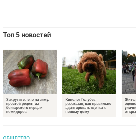
Топ 5 новостей
Закрутите лечо на зиму:
Кинолог Голубев
Жители
простой рецепт из
рассказал, как правильно
оценил
болгарского перца и
адаптировать щенка к
уличног
помидоров
новому дому
открыт
ОБЩЕСТВО