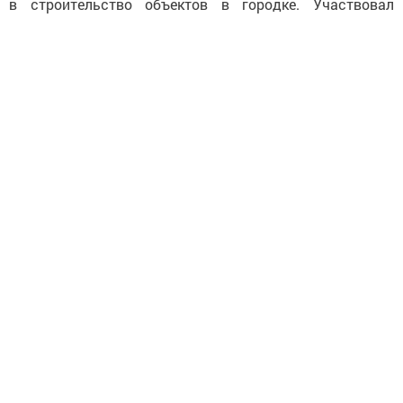
в строительство объектов в городке. Участвовал
в проектировании и строительстве к/ц «Чулман-Су»
и в других социально важных объектов в 80-ые годы.
Также по его задумке в 2021 году установили памятник
войнам-интернационалистам. По мотивам его эскизов,
в парке «Оазис» установлен и арт-объект «Дерево
желаний».