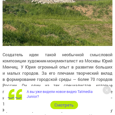
Создатель идеи такой необычной смысловой
композиции художник-монументалист из Москвы Юрий
Менчиц. У Юрия огромный опыт в развитии больших
и малых городов. За его плечами творческий вклад
в формирование городской среды — более 70 городов
России. Он один из тех специалистов, которые
принимали непосредственное участие в подготовке
А вы уже видели новое видео Tatmedia
Junior?
и проведении двух Олимпиад — Московской, летней —
1980 года и Сочинской зимней — 2014 года.
Cмотреть
Юрий Владимирович неоднократно вносил свою лепту