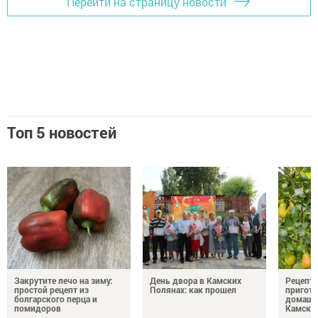
Перейти на страницу новости
Топ 5 новостей
Закрутите лечо на зиму:
День двора в Камских
Рецепты
простой рецепт из
Полянах: как прошел
пригото
болгарского перца и
домашн
помидоров
Камски