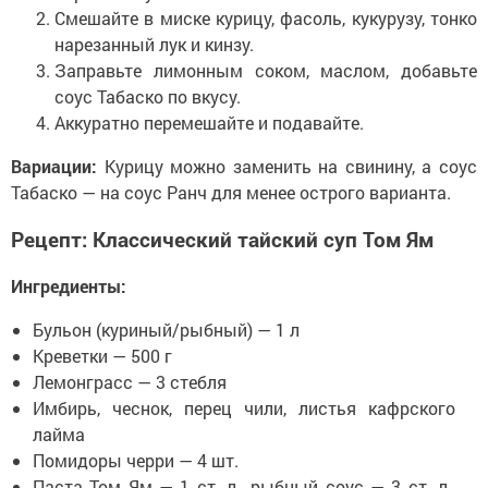
Смешайте в миске курицу, фасоль, кукурузу, тонко
нарезанный лук и кинзу.
Заправьте лимонным соком, маслом, добавьте
соус Табаско по вкусу.
Аккуратно перемешайте и подавайте.
Вариации:
Курицу можно заменить на свинину, а соус
Табаско — на соус Ранч для менее острого варианта.
Рецепт: Классический тайский суп Том Ям
Ингредиенты:
Бульон (куриный/рыбный) — 1 л
Креветки — 500 г
Лемонграсс — 3 стебля
Имбирь, чеснок, перец чили, листья кафрского
лайма
Помидоры черри — 4 шт.
Паста Том Ям — 1 ст. л., рыбный соус — 3 ст. л.,