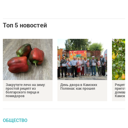
Топ 5 новостей
Закрутите лечо на зиму:
День двора в Камских
Рецепты
простой рецепт из
Полянах: как прошел
пригото
болгарского перца и
домашн
помидоров
Камски
ОБЩЕСТВО