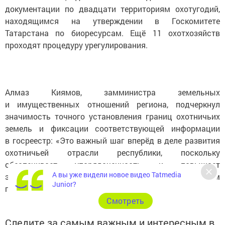
документации по двадцати территориям охотугодий,
находящимся на утверждении в Госкомитете
Татарстана по биоресурсам. Ещё 11 охотхозяйств
проходят процедуру урегулирования.
Алмаз Киямов, замминистра земельных
и имущественных отношений региона, подчеркнул
значимость точного установления границ охотничьих
земель и фиксации соответствующей информации
в госреестр: «Это важный шаг вперёд в деле развития
охотничьей отрасли республики, поскольку
обеспечивает упорядоченность и повышает
А вы уже видели новое видео Tatmedia
эффективность контроля над использованием
Junior?
природоохраняемых объектов».
Cмотреть
Следите за самым важным и интересным в