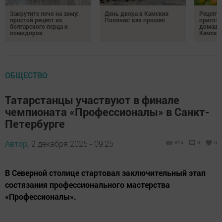
Закрутите лечо на зиму:
День двора в Камских
Рецепты
простой рецепт из
Полянах: как прошел
пригото
болгарского перца и
домашн
помидоров
Камски
ОБЩЕСТВО
Татарстанцы участвуют в финале
чемпионата «Профессионалы» в Санкт-
Петербурге
Автор,
2 декабря 2025 - 09:25
316
0
0
В Северной столице стартовал заключительный этап
состязания профессионального мастерства
«Профессионалы».