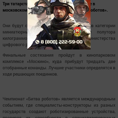
Три татарстанские команды примут участие в
московском финале соревнования «Битва роботов».
Они будут соревноваться среди участников категории
миниатюрных роботов массой менее полутора
килограммов, согласно сообщению Министерства
цифрового развития России.
Финальные состязания пройдут в кинопарковом
комплексе «Москино», куда прибудут тридцать две
отобранные команды. Лучшие участники определятся в
ходе решающих поединков.
Чемпионат «Битва роботов» является международным
событием, где специалисты-конструкторы из разных
государств создают роботизированные устройства,
проверяя их способности в специализированных