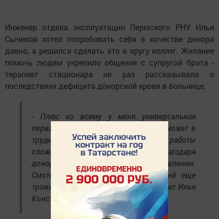
Инженер отдела эксплуатации Пермского РНУ Илья
Сычиков хотел попробовать себя в качестве донора
давно, а решился сделать это в кругу коллег. Желание
помочь людям укрепило общение с супругой брата -
терапевт стационара не раз рассказывала о
последствиях дефицита донорской крови в больнице.
- Плюс ко всему у меня универсальная
первая группа, кому-то она точно поможет в
трудный момент. Вырваться с работы
сложно, но получилось - благодаря
донорской акции в управлении.
Смотивировал присоединиться к ней еще
троих ребят из своего отдела, - говорит Илья
Константинович.