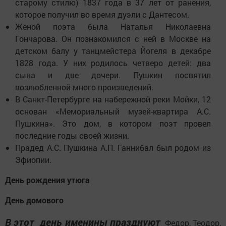
старому стилю) 1837 года в 37 лет от ранения,
которое получил во время дуэли с Дантесом.
Женой поэта была Наталья Николаевна
Гончарова. Он познакомился с ней в Москве на
детском балу у танцмейстера Йогеля в декабре
1828 года. У них родилось четверо детей: два
сына и две дочери. Пушкин посвятил
возлюбленной много произведений.
В Санкт-Петербурге на набережной реки Мойки, 12
основан «Мемориальный музей-квартира А.С.
Пушкина». Это дом, в котором поэт провел
последние годы своей жизни.
Прадед А.С. Пушкина А.П. Ганнибал был родом из
Эфиопии.
День рождения утюга
День домового
В этот день именины празднуют
Федор, Теодор,