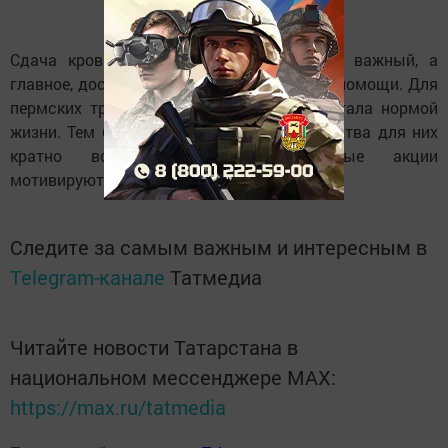
Сдача крови и ее компонентов – очень важный, а
главное, доступный многим вид оказания помощи. Для
пермских трубопроводчиков она давно стала нормой
жизни. Тем более, что доступность донорства для них
кратно возрастает – корпоративные акции
мотивируют, объединяют и воодушевляют.
Следите за самым важным и интересным в
Telegram-канале
Татмедиа
Читайте новости Татарстана в
национальном мессенджере MАХ:
https://max.ru/tatmedia