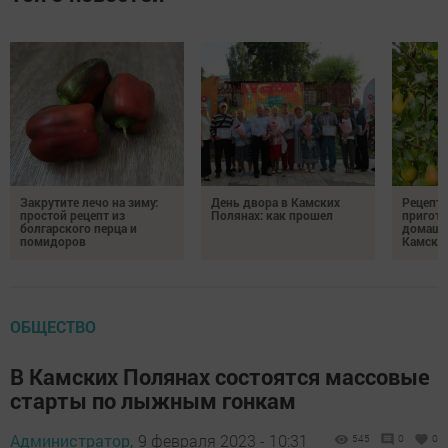
Закрутите лечо на зиму:
День двора в Камских
Рецепты
простой рецепт из
Полянах: как прошел
пригото
болгарского перца и
домашн
помидоров
Камски
ОБЩЕСТВО
В Камских Полянах состоятся массовые
старты по лыжным гонкам
Администратор,
9 февраля 2023 - 10:31
545
0
0