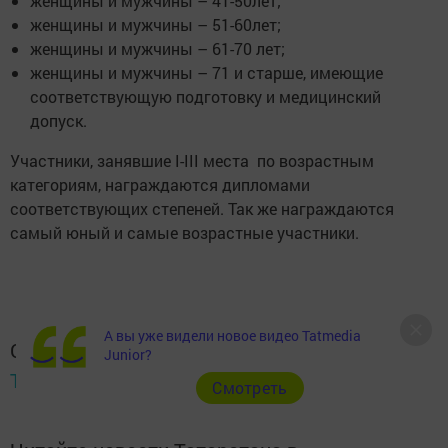
женщины и мужчины – 41-50лет;
женщины и мужчины – 51-60лет;
женщины и мужчины – 61-70 лет;
женщины и мужчины – 71 и старше, имеющие
соответствующую подготовку и медицинский
допуск.
Участники, занявшие I-III места по возрастным
категориям, награждаются дипломами
соответствующих степеней. Так же награждаются
самый юный и самые возрастные участники.
А вы уже видели новое видео Tatmedia
Следите за самым важным и интересным в
Junior?
Telegram-канале
Татмедиа
Cмотреть