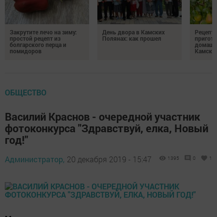
Закрутите лечо на зиму:
День двора в Камских
Рецепты
простой рецепт из
Полянах: как прошел
пригото
болгарского перца и
домашн
помидоров
Камски
ОБЩЕСТВО
Василий Краснов - очередной участник
фотоконкурса "Здравствуй, елка, Новый
год!"
Администратор,
20 декабря 2019 - 15:47
1395
0
1