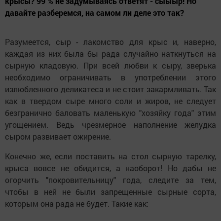
крысы? 99 % не задумываясь ответят - сыыыр! Но
давайте разберемся, на самом ли деле это так?
Разумеется, сыр - лакомство для крыс и, наверно,
каждая из них была бы рада случайно наткнуться на
сырную кладовую. При всей любви к сыру, зверька
необходимо ограничивать в употреблении этого
излюбленного деликатеса и не стоит закармливать. Так
как в твердом сыре много соли и жиров, не следует
безгранично баловать маленькую "хозяйку года" этим
угощением. Ведь чрезмерное наполнение желудка
сыром развивает ожирение.
Конечно же, если поставить на стол сырную тарелку,
крыса вовсе не обидится, а наоборот! Но дабы не
огорчить "покровительницу" года, следите за тем,
чтобы в ней не были запрещенные сырные сорта,
которым она рада не будет. Такие как: