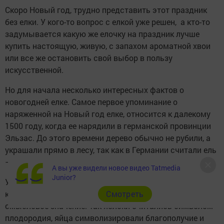
Скоро Новый год, трудно представить этот праздник
без елки. У кого-то вопрос с елкой уже решен, а кто-то
задумывается какую же елочку на праздник лучше
купить настоящую, живую, с запахом ароматной хвои
или все же остановить свой выбор в пользу
искусственной.
Но для начала несколько интересных фактов о
новогодней елке. Самое первое упоминание о
наряженной на Новый год елке, относится к далекому
1500 году, когда ее нарядили в германской провинции
Эльзас. До этого времени дерево обычно не рубили, а
украшали прямо в лесу, так как в Германии считали ель
– воплощением жизни.
А вы уже видели новое видео Tatmedia
Junior?
Украшали елку яблоками, яйцами и орехами, причем
каждое из традиционных украшений имело свою
Cмотреть
смысловое значение. Так яблоки считались символом
плодородия, яйца символизировали благополучие и