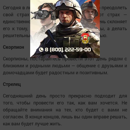
Сегодня в любви Весам просто необходимо преодолеть
свой страх потерпеть неудачу, ведь этот страх —
единственное, что может вам помешать. День склоняет
его к тому, чтобы не ждать у моря погоды, а делать
решительные шаги навстречу своему счастью.
Скорпион
Скорпионы, постарайтесь провести этот день рядом с
близкими и родными людьми — общение с друзьями и
домочадцами будет радостным и позитивным.
Стрелец
Сегодняшний день просто прекрасно подходит для
того, чтобы провести его так, как вам хочется. Не
обращайте внимания на тех, кто будет с вами не
согласен. В конце концов, лишь вы один вправе решать,
как вам будет лучше жить.