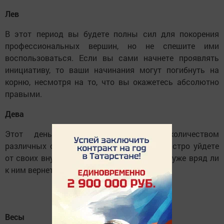
Лев
В этот период вы будете полны сил для покорения
профессиональных вершин, но не спешите ими
воспользоваться. Если вы сами начнете проявлять
инициативу, то ваши начинания могут погибнуть на
корню, несмотря на то, что вы окажетесь абсолютно
правыми.
Дева
Этот день наполнится огромным количеством
различных событий и дел, поэтому вы быстро уйдете
от своих внутренних переживаний и позже уже вряд ли
к ним вернетесь. Все стабилизируется.
Весы