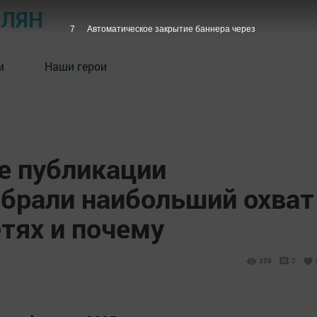
ОЛЯН
6
Автоматическое закрытие баннера через
м
Наши герои
е публикации
брали наибольший охват
тях и почему
359
0