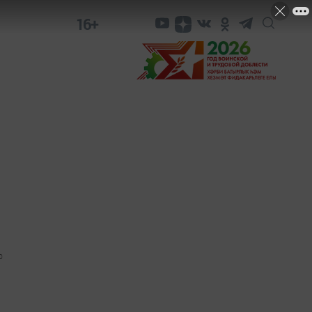
16+
0