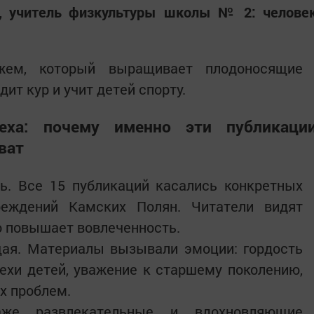
н, учитель физкультуры школы № 2: челове
жем, который выращивает плодоносящие
ит кур и учит детей спорту.
еха: почему именно эти публикаци
ват
ь. Все 15 публикаций касались конкретных
реждений Камских Полян. Читатели видят
о повышает вовлеченность.
ая. Материалы вызывали эмоции: гордость
пехи детей, уважение к старшему поколению,
х проблем.
аже развлекательные и вдохновляющие