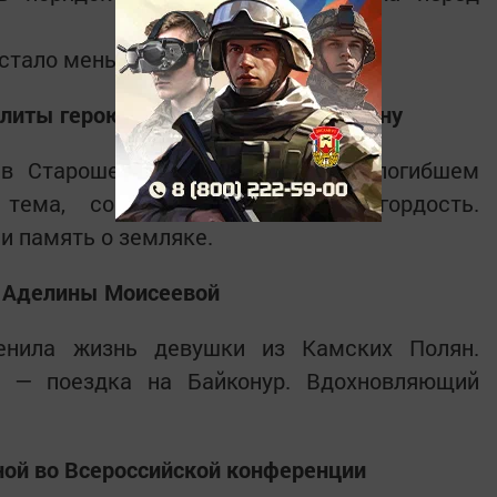
 стало меньше.
литы герою СВО Руслану Самигуллину
 в Старошешминске в память о погибшем
 тема, сочетающая скорбь и гордость.
и память о земляке.
 Аделины Моисеевой
енила жизнь девушки из Камских Полян.
а — поездка на Байконур. Вдохновляющий
ой во Всероссийской конференции