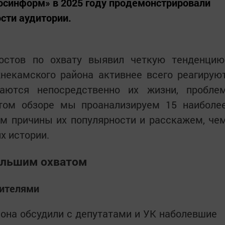
осинформ» в 2025 году продемонстрировали
сти аудитории.
остов по охвату выявил четкую тенденцию
некамского района активнее всего реагирую
аются непосредственно их жизни, пробле
том обзоре мы проанализируем 15 наиболе
м причины их популярности и расскажем, че
х истории.
большим охватом
жителями
она обсудили с депутатами и УК наболевшие