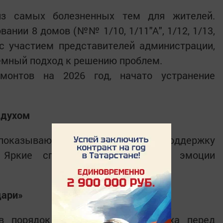
 самых болезненных тем для жителей.
ании 8 домов (№№ 1/10, 1/11"А", 1/12, 1/13,
«) с участием представителей администрации,
емный подход к решению проблем.
емонтов на 2026 год, начато устранение
 духом
 показывающая инклюзивность и поддержку
. Яркие спортивные моменты и эмоции
дари»
в порядок любимое место отдыха перед