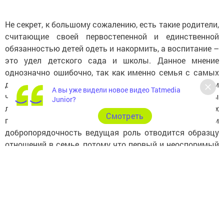
Не секрет, к большому сожалению, есть такие родители,
считающие своей первостепенной и единственной
обязанностью детей одеть и накормить, а воспитание –
это удел детского сада и школы. Данное мнение
однозначно ошибочно, так как именно семья с самых
древних времен – это основа первичной социализации
А вы уже видели новое видео Tatmedia
человека, именно в семье закладываются основы
Junior?
личности. В основе зарождения таких нравственных
Cмотреть
понятий как честность, отзывчивость и
добропорядочность ведущая роль отводится образцу
отношений в семье, потому что первый и неоспоримый
пример для ребенка – пример родителей. Даже в
Законе РФ «Об образовании» говорится: «Родители
являются первыми педагогами». Еще этой темы очень
удачно коснулся Лев Кассиль в своем высказывании:
«Когда случается что-то неладное с ребятами и
начинают доискиваться причин, одни утверждают: это