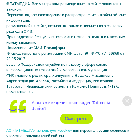
© ТАТМЕДИА. Все материалы, размещенные на сайте, защищены
законом.
Перепечатка, воспроизведение и распространение в любом объеме
информации,
размещенной на сайте, возможна только с письменного согласия
редакций СМИ.
При поддержке Республиканского агентства по печати и массовым
коммуникациям.
Наименование СМИ: Посинформ
№ свидетельства о регистрации СМИ, дата: ЭЛ № ФС 77 - 69869 от
29.05.2017
выдано Федеральной службой по надзору в сфере связи,
информационных технологий и массовых коммуникаций
ФИО главного редактора: Халиуллина Надежда Михайловна
Адрес редакции: 423564, Российская Федерация, Республика
Татарстан, Нижнекамский район, пгт Камские Поляны, д. 1/18А,
помещение 102.
Телефон редакции: +7(8555) 33-60-60
А вы уже видели новое видео Tatmedia
Электронная почта редакции: posinform@yandex.ru
Junior?
Для сообщений о фактах коррупции: posinform@yandex.ru
Учредитель СМИ: АО «ТАТМЕДИА»
Cмотреть
Антикоррупционная политика
АО «ТАТМЕДИА» использует «cookie»
для персонализации сервисов и
удобства пользователей сайтом.