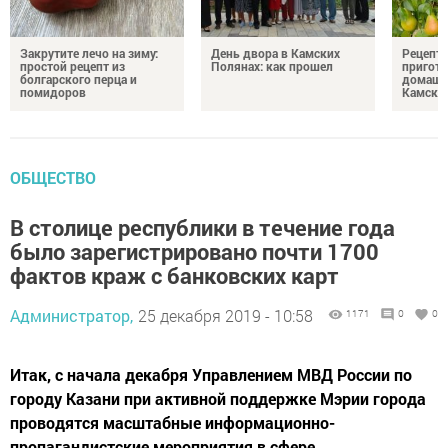
Закрутите лечо на зиму:
День двора в Камских
Рецепты
простой рецепт из
Полянах: как прошел
пригото
болгарского перца и
домашн
помидоров
Камски
ОБЩЕСТВО
В столице республики в течение года
было зарегистрировано почти 1700
фактов краж с банковских карт
Администратор,
25 декабря 2019 - 10:58
1171
0
0
Итак, с начала декабря Управлением МВД России по
городу Казани при активной поддержке Мэрии города
проводятся масштабные информационно-
пропагандистские мероприятия в сфере