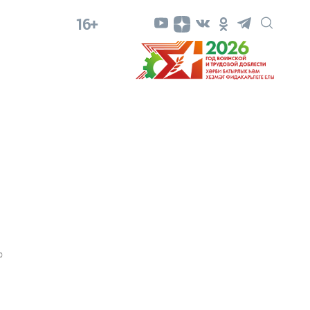
16+
0