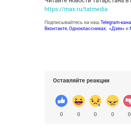
Читайте новости Татарстана 
https://max.ru/tatmedia
Подписывайтесь на наш
Telegram-кан
Вконтакте
,
Одноклассниках
,
«Дзен»
и
Оставляйте реакции
0
0
0
0
0