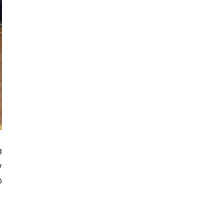
я
у
о