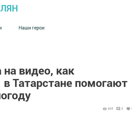
ОЛЯН
м
Наши герои
на видео, как
 в Татарстане помогают
погоду
605
0