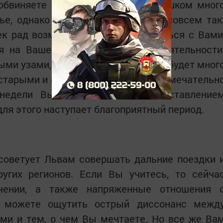
обвиняете себя в том, что Вы слишком мног
ье, однако на самом деле это не совсем так
к рад возможности больше общаться с Вами
я на Вашей профессиональной деятельности
ми узами, то на этой неделе у Вас будет мног
 старыми и новыми друзьями, Вы замечательн
 недели Вы можете заняться составление
для этого наступает благоприятный период.
 советует Львам совершать дальние поездки 
угих регионов. Если Вы учитесь, то сейча
ении, а также напряженные отношения 
ы можете ощутить острый диссонанс межд
ми и тем, о чем Вы мечтаете. Но все же Ва