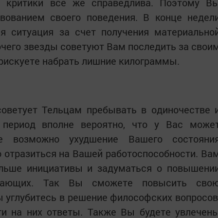
я критики все же справедлива. Поэтому В
вованием своего поведения. В конце недел
я ситуация за счет получения материально
чего звезды советуют Вам последить за свои
 рискуете набрать лишние килограммы.
советует Тельцам пребывать в одиночестве 
 период вполне вероятно, что у Вас може
же возможно ухудшение Вашего состояни
о отразиться на Вашей работоспособности. Ва
ольше инициативы и задуматься о повышени
ужающих. Так Вы сможете повысить сво
ы углубитесь в решение философских вопросов
ти на них ответы. Также Вы будете увлечен