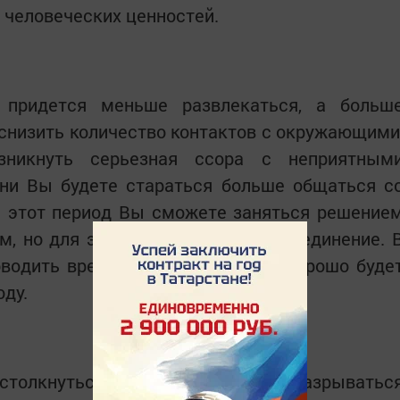
 человеческих ценностей.
 придется меньше развлекаться, а больш
 снизить количество контактов с окружающими
никнуть серьезная ссора с неприятным
зни Вы будете стараться больше общаться с
 этот период Вы сможете заняться решение
м, но для этого Вам потребуется уединение. 
водить время со своей семьей. Хорошо буде
оду.
столкнуться с необходимостью разрыватьс