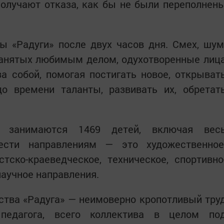
получают отказа, как бы не были переполнен
 «Радуги» после двух часов дня. Смех, шум
 занятых любимым делом, одухотворенные лиц
за собой, помогая постигать новое, открыват
 времени таланты, развивать их, обретат
.
» занимаются 1469 детей, включая вес
ести направлениям — это художественное
стско-краеведческое, техническое, спортивно
научное направления.
ства «Радуга» — неимоверно кропотливый тру
 педагога, всего коллектива в целом по