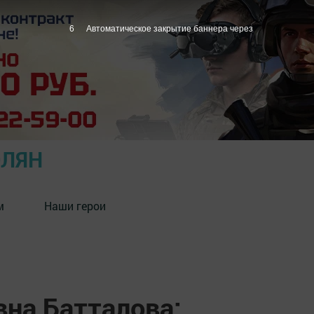
5
Автоматическое закрытие баннера через
ОЛЯН
м
Наши герои
вна Батталова: