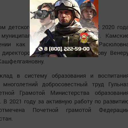
м детского творчества «Радуга». С 2020 год
муниципального образования «пгт. Камски
ении как руководителя Гульназ Расюловн
 директоров ЦДТ «Радуга» Кузнецову Венер
 Кашфелгаяновну.
клад в систему образования и воспитани
 многолетний добросовестный труд Гульна
етной Грамотой Министерства образовани
. В 2021 году за активную работу по развити
 отмечена Почетной грамотой Федераци
стан.