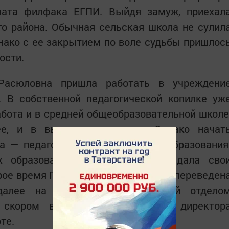
ната филфака ЕГПИ. Выйдя замуж, приехал
о района. Обычная сельская школа не сулил
днако с ее закрытием по воле судьбы пришлос
ости.
 Расюловна пришла работать в учреждени
. В собственной педагогической копилке уж
бота и в средней общеобразовательной школе
ее, и в высшем заведении. Однако начат
а — педагогом дополнительного образования
х образовательных учреждениях дала сво
рое время Гульназ Расюловна была переведен
далее на должность заведующей отдело
скором времени заместителем директор
оте.