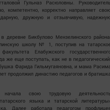
тталовой Гульназ Расюловны. Руководител
но, компетентно, корректно направляет сво
идарную, дружную и отзывчивую, надежну
 в деревне Бикбулово Мензелинского района
линскую школу № 1, поступив на татарско
 факультета Елабужского государственног
да же еще поступать, как не в педагогический
абушка Фарида Гильмугаяновна, и мама Расим
лет продолжил династию педагогов и братишк
 начала свою трудовую деятельност
татарского языка и татарской литературы
ка. Далее работала педагогом профлице