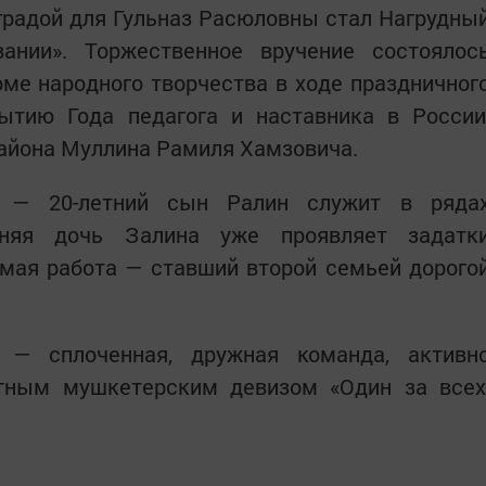
аградой для Гульназ Расюловны стал Нагрудны
ании». Торжественное вручение состоялос
ме народного творчества в ходе праздничног
рытию Года педагога и наставника в России
района Муллина Рамиля Хамзовича.
 — 20-летний сын Ралин служит в ряда
няя дочь Залина уже проявляет задатк
имая работа — ставший второй семьей дорого
» — сплоченная, дружная команда, активн
тным мушкетерским девизом «Один за всех