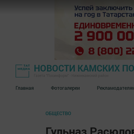
НОВОСТИ КАМСКИХ П
Газета "Посинформ" - Нижнекамский район
Главная
Фотогалереи
Рекламодателя
ОБЩЕСТВО
Гульназ Расюло