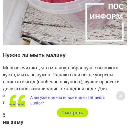
Нужно ли мыть малину
Многие считают, что малину, собранную с высокого
куста, мыть не нужно. Однако если вы не уверены
в чистоте ягод (особенно покупных), лучше провести
деликатное замачивание в холодной воде. Для
заморозки сухая ягода предпочтительнее, для
А вы уже видели новое видео Tatmedia
варенья — чистая.
Junior?
Cмотреть
5 проверенных способов заготовки малины
на зиму