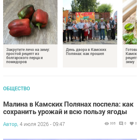
Закрутите лечо на зиму:
День двора в Камских
Готови
простой рецепт из
Полянах: как прошел
Камских
болгарского перца и
рецепты
помидоров
зиму
ОБЩЕСТВО
Малина в Камских Полянах поспела: как
сохранить урожай и всю пользу ягоды
Автор,
4 июля 2026 - 09:47
335
0
0