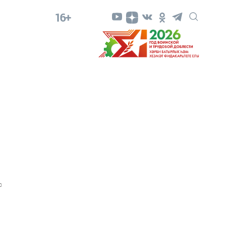
16+
0