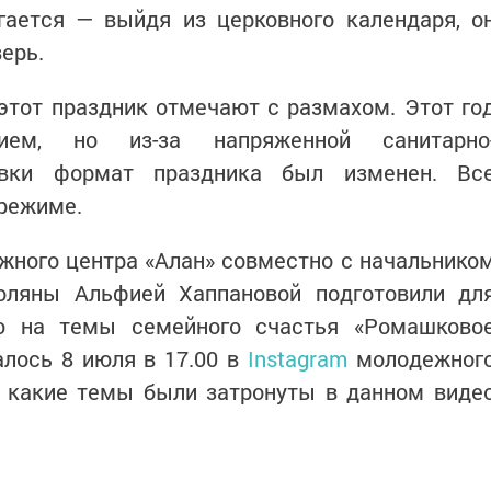
гается — выйдя из церковного календаря, о
ерь.
этот праздник отмечают с размахом. Этот го
ем, но из-за напряженной санитарно
новки формат праздника был изменен. Вс
 режиме.
ного центра «Алан» совместно с начальнико
оляны Альфией Хаппановой подготовили дл
ю на темы семейного счастья «Ромашково
алось 8 июля в 17.00 в
Instagram
молодежног
м какие темы были затронуты в данном виде