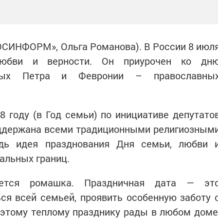
ОСИНФОРМ», Ольга Романова). В России 8 июл
любви и верности. Он приурочен ко дн
ятых Петра и Февронии – православны
 году (в Год семьи) по инициативе депутато
оддержана всеми традиционными религиозным
дь идея празднования Дня семьи, любви 
альных границ.
ается ромашка. Праздничная дата — эт
ся всей семьей, проявить особенную заботу 
 этому теплому празднику рады в любом доме