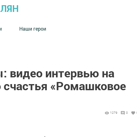
ОЛЯН
м
Наши герои
: видео интервью на
 счастья «Ромашковое
1279
0