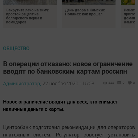
Закрутите лечо на зиму:
День двора в Камских
Рецепты
простой рецепт из
Полянах: как прошел
пригото
болгарского перца и
домашн
помидоров
Камски
ОБЩЕСТВО
В операции отказано: новое ограничение
вводят по банковским картам россиян
Администратор,
22 ноября 2020 - 15:08
824
0
0
Новое ограничение вводят для всех, кто снимает
наличные деньги с карты.
Центробанк подготовил рекомендации для операторов
платежных систем. Регулятор советует установить