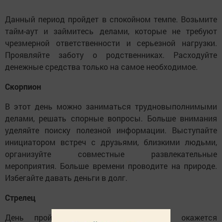
Данный период пройдет в спокойном темпе. Возьмите
тайм-аут и займитесь делами, которые не требуют
чрезмерной ответственности и серьезной нагрузки.
Проявляйте заботу о родственниках. Расходуйте
денежные средства только на самое необходимое.
Скорпион
В этот день можно заниматься трудновыполнимыми
делами, решать спорные вопросы. Больше внимания
уделяйте поиску полезной информации. Выступайте
инициатором встреч с друзьями, близкими людьми,
организуйте совместные развлекательные
мероприятия. Больше времени проводите на природе.
Избегайте давать деньги в долг.
Стрелец
День пройдет в быстром темпе и окажется