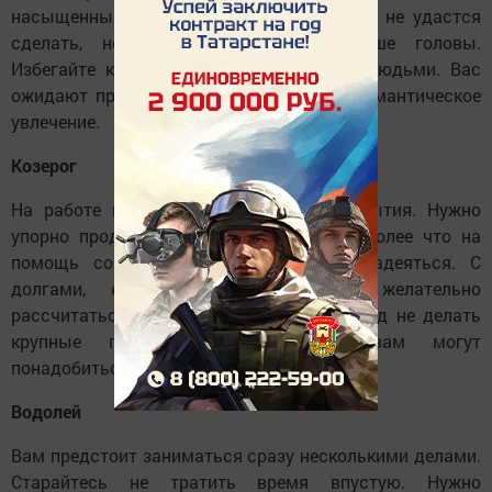
насыщенным событиями. Но если что-то не удастся
сделать, не пытайтесь прыгнуть выше головы.
Избегайте конфликтов с окружающими людьми. Вас
ожидают приятные встречи или новое романтическое
увлечение.
Козерог
На работе не следует форсировать события. Нужно
упорно продолжать начатые дела. Тем более что на
помощь со стороны вряд ли стоит надеяться. С
долгами, если они у вас есть, желательно
рассчитаться. Постарайтесь в этот период не делать
крупные покупки, вскоре деньги вам могут
понадобиться.
Водолей
Вам предстоит заниматься сразу несколькими делами.
Старайтесь не тратить время впустую. Нужно