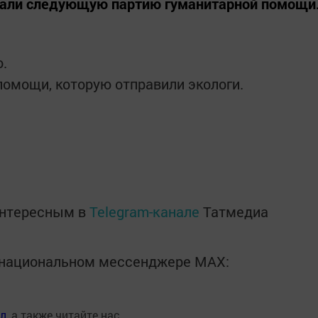
дали следующую партию гуманитарной помощи
о.
помощи, которую отправили экологи.
интересным в
Telegram-канале
Татмедиа
в национальном мессенджере MАХ:
ал
, а также читайте нас