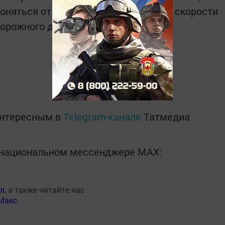
клоняться от штрафов за превышение скорости
дорожного движения.
интересным в
Telegram-канале
Татмедиа
в национальном мессенджере MАХ:
ал
, а также читайте нас
Макс