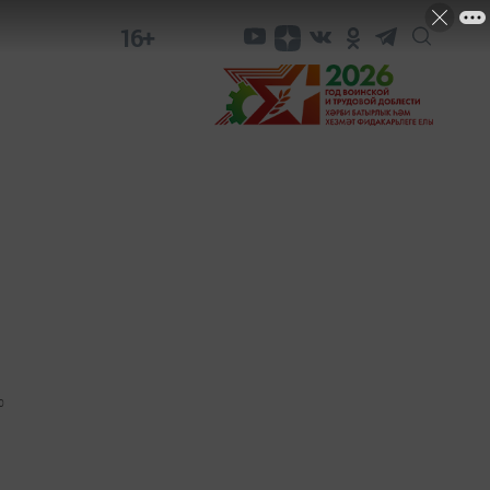
16+
0