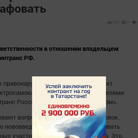
рафовать
713
0
тветственности в отношении владельцем
интранс РФ.
 правонарушениях могут внести пункт
ктросамокатов. Уравнять их с водителями
ранс России, передает «Татар-информ».
вают вопрос о внесении таких поправок.
то нововведение позволит рассматривать
ых участников дорожного движения. Это,