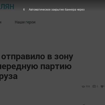
ОЛЯН
5
Автоматическое закрытие баннера через
м
Наши герои
отправило в зону
чередную партию
руза
558
0