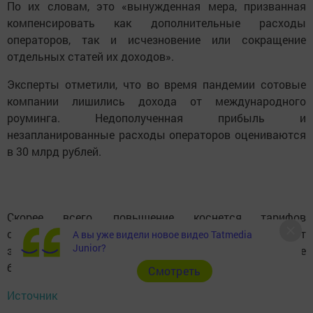
По их словам, это «вынужденная мера, призванная
компенсировать как дополнительные расходы
операторов, так и исчезновение или сокращение
отдельных статей их доходов».
Эксперты отметили, что во время пандемии сотовые
компании лишились дохода от международного
роуминга. Недополученная прибыль и
незапланированные расходы операторов оцениваются
в 30 млрд рублей.
Скорее всего, повышение коснется тарифов
стоимостью 500-900 рублей в месяц, полагают
А вы уже видели новое видео Tatmedia
Junior?
эксперты. Ведь для их владельцев это повышение
будет несущественным.
Cмотреть
Источник