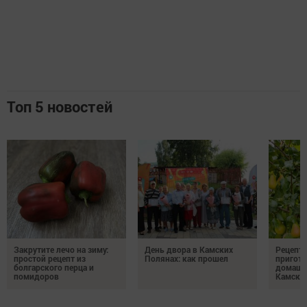
Топ 5 новостей
Закрутите лечо на зиму:
День двора в Камских
Рецепты
простой рецепт из
Полянах: как прошел
пригото
болгарского перца и
домашн
помидоров
Камски