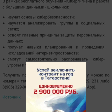
В рамках бесплатного обучения «Кибергигиена и работа
с большими данными» школьники:
изучат основы кибербезопасности;
научатся анализировать группы в социальных
сетях;
освоят главные принципы защиты персональных
данных;
получат навыки планирования и проведения
исследований интернет-пространств;
смогут самостоятельно распознавать кибер-
угрозы и т.д.
Получить подробную информацию по курсу можно по
номерам телефона: 8 (843) 203-5555 доб. 329, 231, либо
8(906) 329-08-82 (только сообщения в Whats App).
Источник