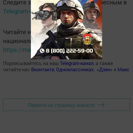
Следите за самым важным и интересным в
Telegram-канале
Татмедиа
Читайте новости Татарстана в
национальном мессенджере MАХ:
https://max.ru/tatmedia
Подписывайтесь на наш
Telegram-канал
, а также
читайте нас
Вконтакте
,
Одноклассниках
,
«Дзен»
и
Макс
Перейти на страницу новости