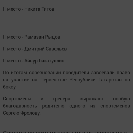
II место - Никита Титов
II место - Рамазан Рыцов
II место - Дмитрий Савельев
II место - Айнур Гизатуллин
По итогам соревнований победители завоевали право
на участие на Первенстве Республики Татарстан по
боксу.
Спортсмены и тренера выражают особую
благодарность родителю одного из спортсменов
Сергею Фролову.
Следите за самым важным и интересным в