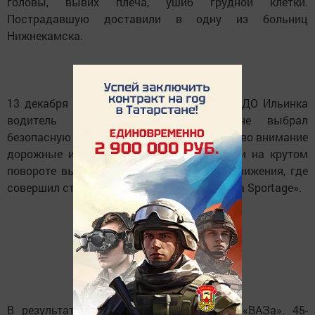
головы, вывих плеча, ушиб грудной клетки.
Пострадавшую доставили в одну из больниц
Нижнекамска.
13 декабря на автодороге Нижнекамск - СДО Ильинка
водитель автомобиля «ВАЗ-21093», не выбрал
безопасную скорость движения, не принял во внимание
дорожные и метеорологические условия и на крутом
повороте выехал на полосу встречного движения, где
совершил столкновение с автомобилем «Kia Sportage».
В результате ДТП пострадал пассажир «ВАЗа». 45-