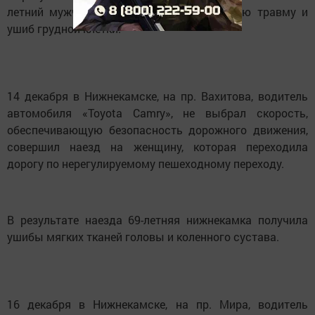
летний мужчина получил черепно-мозговую травму и
ушиб грудной клетки.
14 декабря в Нижнекамске, на пр. Вахитова, водитель
автомобиля «Toyota Camry», не выбрал скорость,
обеспечивающую безопасность дорожного движения,
совершил наезд на женщину, которая переходила
дорогу по нерегулируемому пешеходному переходу.
В результате наезда 69-летняя нижнекамка получила
ушибы мягких тканей головы и коленного сустава.
16 декабря в Нижнекамске, на пр. Мира, водитель