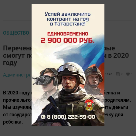
ОБЩЕСТВО
Перечень льгот и пособий, которые
смогут получить семьи с детьми в 2020
году
Администратор,
13 декабря 2019 - 12:57
1546
0
1
В 2020 году изменится часть пособий на ребенка и
прочих льгот и выплат, которые положены родителям.
Мы изучили, как мамы и папы могут получить деньги
от государства и сэкономить лишнюю копеечку для
ребенка.