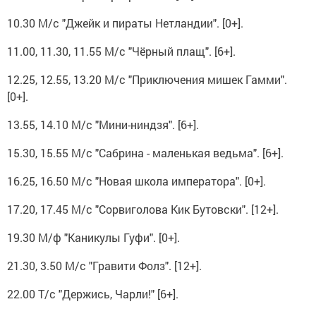
10.30 М/с "Джейк и пираты Нетландии". [0+].
11.00, 11.30, 11.55 М/с "Чёрный плащ". [6+].
12.25, 12.55, 13.20 М/с "Приключения мишек Гамми".
[0+].
13.55, 14.10 М/с "Мини-ниндзя". [6+].
15.30, 15.55 М/с "Сабрина - маленькая ведьма". [6+].
16.25, 16.50 М/с "Новая школа императора". [0+].
17.20, 17.45 М/с "Сорвиголова Кик Бутовски". [12+].
19.30 М/ф "Каникулы Гуфи". [0+].
21.30, 3.50 М/с "Гравити Фолз". [12+].
22.00 Т/с "Держись, Чарли!" [6+].