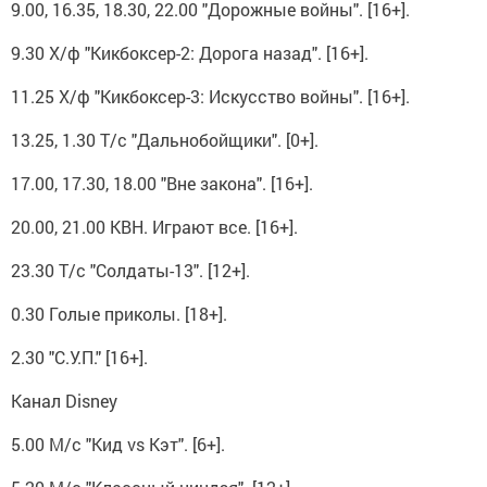
9.00, 16.35, 18.30, 22.00 "Дорожные войны". [16+].
9.30 Х/ф "Кикбоксер-2: Дорога назад". [16+].
11.25 Х/ф "Кикбоксер-3: Искусство войны". [16+].
13.25, 1.30 Т/с "Дальнобойщики". [0+].
17.00, 17.30, 18.00 "Вне закона". [16+].
20.00, 21.00 КВН. Играют все. [16+].
23.30 Т/с "Солдаты-13". [12+].
0.30 Голые приколы. [18+].
2.30 "С.У.П." [16+].
Канал Disney
5.00 М/с "Кид vs Кэт". [6+].