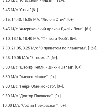
5.20 М/с "Классный ниндзя". [12+].
5.45 М/с "Стич!" [6+].
6.15, 14.40, 15.05 М/с "Лило и Стич". [6+].
6.45 М/с "Американский дракон Джейк Лонг". [6+].
7.10, 18.15, 18.40 М/с "Финес и Ферб". [6+].
7.30, 21.05, 3.25 М/с "С приветом по планетам". [12+].
7.45, 19.05 М/с "7 гномов". [6+].
8.00 М/с "Шериф Келли и Дикий Запад". [0+].
8.30 М/с "Умелец Мэнни". [0+].
9.00 М/с "Генри Обнимонстр". [0+].
9.30 М/с "Доктор Плюшева". [0+].
10.00 М/с "София Прекрасная". [0+].