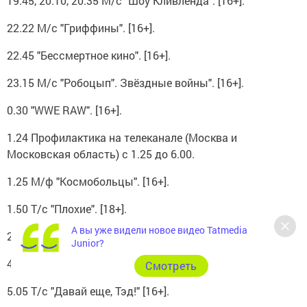
19.45, 20.10, 20.35 М/с "Шоу Кливленда". [16+].
22.22 М/с "Гриффины". [16+].
22.45 "Бессмертное кино". [16+].
23.15 М/с "Робоцып". Звёздные войны". [16+].
0.30 "WWE RAW". [16+].
1.24 Профилактика на телеканале (Москва и
Московская область) с 1.25 до 6.00.
1.25 М/ф "Космобольцы". [16+].
1.50 Т/с "Плохие". [18+].
А вы уже видели новое видео Tatmedia
2.50 Т/с "Пятничный ужин". [16+].
Junior?
4.35 Т/с "Везунчик Сэм". [16+].
Cмотреть
5.05 Т/с "Давай еще, Тэд!" [16+].