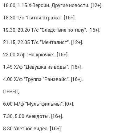
18.00, 1.15 Х-Версии. Другие новости. [12+].
18.30 Т/с "Пятая стража". [16+].
19.30, 20.20 Т/с "Следствие по телу". [16+].
21.15, 22.05 Т/с "Менталист". [12+].
23.00 Х/ф "На крючке". [16+].
1.45 Х/ф "Девушка из воды". [16+].
4.00 Х/ф "Группа "Ранэвэйс". [16+].
ПЕРЕЦ
6.00 М/ф "Мультфильмы". [0+].
7.30, 5.00 Анекдоты. [16+].
8.30 Улетное видео. [16+].