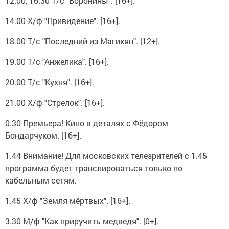
12.00, 16.30 Т/с "Воронины". [16+].
14.00 Х/ф "Привидение". [16+].
18.00 Т/с "Последний из Магикян". [12+].
19.00 Т/с "Анжелика". [16+].
20.00 Т/с "Кухня". [16+].
21.00 Х/ф "Стрелок". [16+].
0.30 Премьера! Кино в деталях с Фёдором
Бондарчуком. [16+].
1.44 Внимание! Для московских телезрителей с 1.45
программа будет транслироваться только по
кабельным сетям.
1.45 Х/ф "Земля мёртвых". [16+].
3.30 М/ф "Как приручить медведя". [0+].