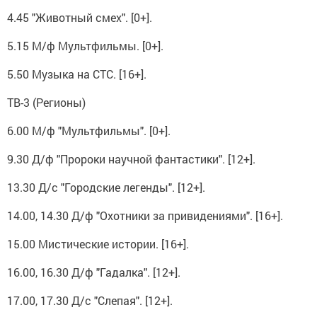
4.45 "Животный смех". [0+].
5.15 М/ф Мультфильмы. [0+].
5.50 Музыка на СТС. [16+].
ТВ-3 (Регионы)
6.00 М/ф "Мультфильмы". [0+].
9.30 Д/ф "Пророки научной фантастики". [12+].
13.30 Д/с "Городские легенды". [12+].
14.00, 14.30 Д/ф "Охотники за привидениями". [16+].
15.00 Мистические истории. [16+].
16.00, 16.30 Д/ф "Гадалка". [12+].
17.00, 17.30 Д/с "Слепая". [12+].