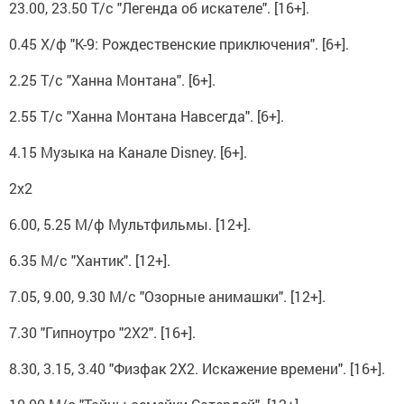
23.00, 23.50 Т/с "Легенда об искателе". [16+].
0.45 Х/ф "К-9: Рождественские приключения". [6+].
2.25 Т/с "Ханна Монтана". [6+].
2.55 Т/с "Ханна Монтана Навсегда". [6+].
4.15 Музыка на Канале Disney. [6+].
2х2
6.00, 5.25 М/ф Мультфильмы. [12+].
6.35 М/с "Хантик". [12+].
7.05, 9.00, 9.30 М/с "Озорные анимашки". [12+].
7.30 "Гипноутро "2Х2". [16+].
8.30, 3.15, 3.40 "Физфак 2Х2. Искажение времени". [16+].