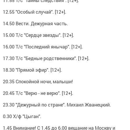
11.55 Т/с "Тайны следствия". [12+].
12.55 "Особый случай". [12+].
14.50 Вести. Дежурная часть.
15.00 Т/с "Сердце звезды". [12+].
16.00 Т/с "Последний янычар". [12+].
17.30 Т/с "Бедные родственники". [12+].
18.30 "Прямой эфир". [12+].
20.35 Спокойной ночи, малыши!
20.45 Т/с "Верю - не верю". [12+].
23.30 "Дежурный по стране". Михаил Жванецкий.
0.30 Х/ф "Цыган".
1.45 Внимание! С 1.45 до 6.00 вещание на Москву и