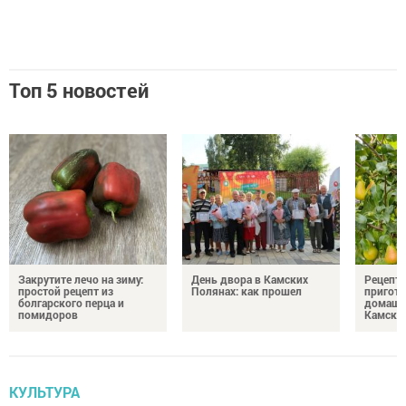
Топ 5 новостей
Закрутите лечо на зиму:
День двора в Камских
Рецепты
простой рецепт из
Полянах: как прошел
пригото
болгарского перца и
домашн
помидоров
Камски
КУЛЬТУРА