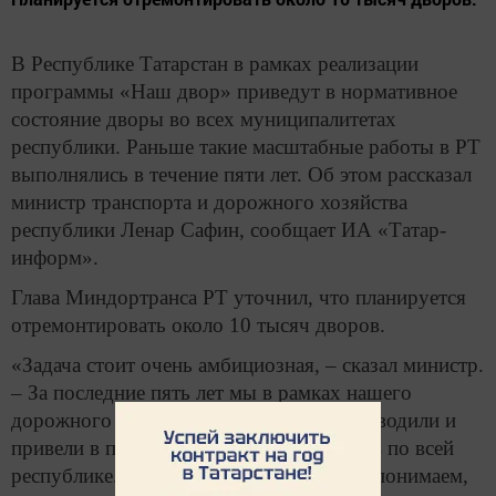
В Республике Татарстан в рамках реализации
программы «Наш двор» приведут в нормативное
состояние дворы во всех муниципалитетах
республики. Раньше такие масштабные работы в РТ
выполнялись в течение пяти лет. Об этом рассказал
министр транспорта и дорожного хозяйства
республики Ленар Сафин, сообщает ИА «Татар-
информ».
Глава Миндортранса РТ уточнил, что планируется
отремонтировать около 10 тысяч дворов.
«Задача стоит очень амбициозная, – сказал министр.
– За последние пять лет мы в рамках нашего
дорожного фонда такую программу проводили и
привели в порядок более 3,5 тыс. дворов по всей
республике. Сопоставив эти цифры, мы понимаем,