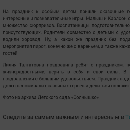
На праздник к особым детям пришли сказочные ге
интересные и познавательные игры. Малыш и Карлсон с
множество сюрпризов. Воспитанницы подготовительно
присутствующих. Родители совместно с детьми с удов
водили хоровод. Ну, а какой же праздник без под
мероприятия пирог, конечно же с вареньем, а также каж
гостей.
Лилия Талгатовна поздравила ребят с праздником, п
жизнерадостными, верить в себя и свои силы. В 
поздравления с большим удовольствием. Праздник подош
долго вспоминали сказочных героев и делиться пол
Фото из архива Детского сада «Солнышко»
Следите за самым важным и интересным в
T