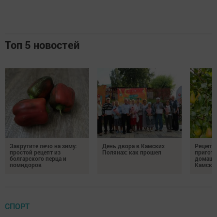
Топ 5 новостей
Закрутите лечо на зиму:
День двора в Камских
Рецепты
простой рецепт из
Полянах: как прошел
пригото
болгарского перца и
домашн
помидоров
Камски
СПОРТ