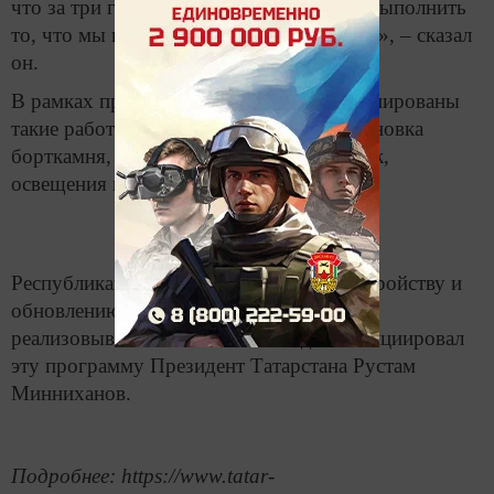
что за три года нам практически нужно выполнить
то, что мы выполняли в течение пяти лет», – сказал
он.
В рамках программы «Наш двор» запланированы
такие работы, как асфальтирование, установка
борткамня, тротуаров, детских площадок,
освещения и др.
Республиканская программа по благоустройству и
обновлению дворов «Наш двор» будет
реализовываться в 2020-2022 годах. Инициировал
эту программу Президент Татарстана Рустам
Минниханов.
Подробнее: https://www.tatar-