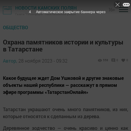
НОВОСТИ КАМСКИХ ПОЛЯН
16+
2
Автоматическое закрытие баннера через
Газета "Посинформ" - Нижнекамский район
ОБЩЕСТВО
Охрана памятников истории и культуры
в Татарстане
Автор,
28 ноября 2023 - 09:32
558
0
0
Какое будущее ждет Дом Ушковой и другие знаковые
объекты нашей республики — расскажут в прямом
эфире программы «ТатарстанОнлайн»
Татарстан украшают очень много памятников, из них,
которые относятся к сделанным из дерева.
Деревянное зодчество — очень красиво и ценно как