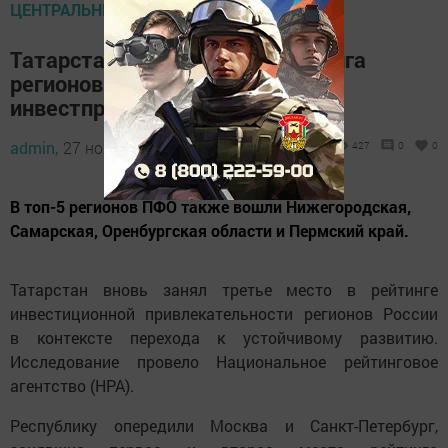
ЦЕНТРАЛЬНЫЕ НОВОСТИ
Татарстан вошел в топ-3 рейтинга
регионов НРА по
инвестпривлекательности
admin,
27 ноября 2023 - 14:55
427
0
0
В топ-5 регионов ПФО также вошли Нижегородская,
Самарская, Оренбургская области и Пермский край.
Татарстан вновь занял третье место в рейтинге
инвестиционной привлекательности регионов России
в контексте перехода к устойчивому развитию.
Исследование провело Национальное рейтинговое
агентство (НРА).
Республику опередили Москва и Санкт-Петербург,