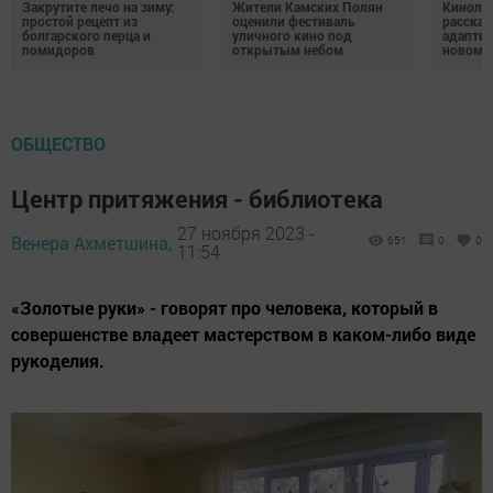
Закрутите лечо на зиму:
Жители Камских Полян
Кинолог
простой рецепт из
оценили фестиваль
рассказ
болгарского перца и
уличного кино под
адаптир
помидоров
открытым небом
новому
ОБЩЕСТВО
Центр притяжения - библиотека
27 ноября 2023 -
Венера Ахметшина,
651
0
0
11:54
«Золотые руки» - говорят про человека, который в
совершенстве владеет мастерством в каком-либо виде
рукоделия.