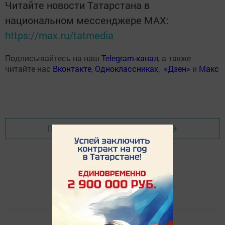
Читайте новости Татарстана в
национальном мессенджере MАХ:
https://max.ru/tatmedia
Подписывайтесь на наш
Telegram-канал
, а также
читайте нас
Вконтакте
,
Одноклассниках
,
«Дзен»
и
Макс
Перейти на страницу новости