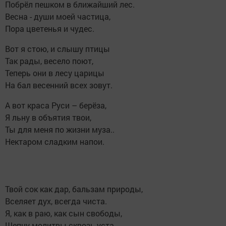
Побрёл пешком в ближайший лес.
Весна - души моей частица,
Пора цветенья и чудес.
Вот я стою, и слышу птицы
Так рады, весело поют,
Теперь они в лесу царицы
На бал весенний всех зовут.
А вот краса Руси – берёза,
Я льну в объятия твои,
Ты для меня по жизни муза..
Нектаром сладким напои.
Твой сок как дар, бальзам природы,
Вселяет дух, всегда чиста.
Я, как в раю, как сын свободы,
Шепчу молитвы сквозь уста.