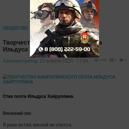
ОБЩЕСТВО
Творчество камполянского поэта
Ильдуса Хайруллина
Администратор,
23 апреля 2020 - 17:34
1182
0
0
Стих поэта Ильдуса Хайруллина.
Весенний лес
Я рано встал, весной не спится,