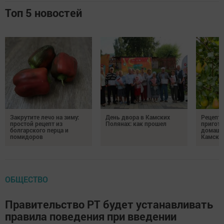
Топ 5 новостей
Закрутите лечо на зиму:
День двора в Камских
Рецепты
простой рецепт из
Полянах: как прошел
пригото
болгарского перца и
домашн
помидоров
Камски
ОБЩЕСТВО
Правительство РТ будет устанавливать
правила поведения при введении