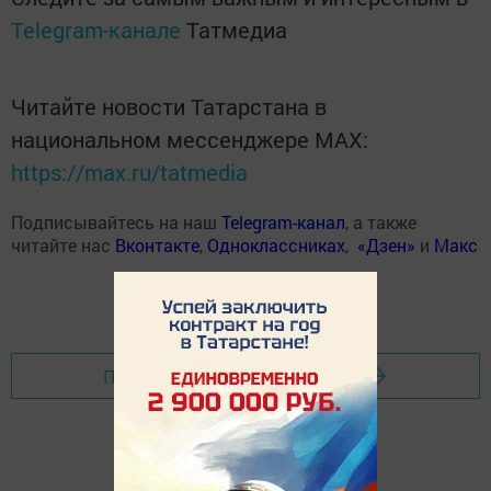
Telegram-канале
Татмедиа
Читайте новости Татарстана в
национальном мессенджере MАХ:
https://max.ru/tatmedia
Подписывайтесь на наш
Telegram-канал
, а также
читайте нас
Вконтакте
,
Одноклассниках
,
«Дзен»
и
Макс
Перейти на страницу новости