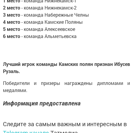
1 место
- команда Нижнекамск-1
2 место
- команда Нижнекамск-2
3 место
- команда Набережные Челны
4 место
- команда Камские Поляны
5 место
- команда Алексеевское
6 место
- команда Альметьевска
Лучший игрок команды Камских полян признан Ибусев
Рузаль.
Победители и призеры награждены дипломами и
медалями.
Информация предоставлена
Следите за самым важным и интересным в
Telegram-канале
Татмедиа