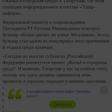
«Жильё и городская среда» в Татарстане. Об этом
сообщает информационное агентство «Татар-
информ».
Федеральный министр в сопровождении
Президента РТ Рустама Минниханова осмотрел
бульвар «Белые цветы» по улице Абсалямова. За год
бульвар стал одним из популярных мест притяжения
и отдыха среди казанцев.
«Сегодня во многих субъектах [Российской]
Федерации реализуется проект „Жильё и городская
среда“. И конечно, Татарстан у нас на особом счету,
потому что здесь активно занимаются этим
проектом и серьезно подходят к мнению населения
о городской среде в целом. И посмотрите: сейчас
А вы уже видели новое видео Tatmedia
вечер, а как много здесь людей. Главная оценка:
Junior?
если люди приходят, значит им здесь нравится», —
Cмотреть
сказал Владимир Якушев, прогуливаясь по