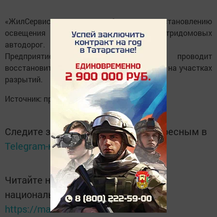
«ЖилСервис» проводит работы по восстановлению
освещения поселковых улиц и внутридомовых
автодорог.
Предприятие «Водоканал-КП» проводит
восстановительные работы и посев травы на участках
разрытий.
Источник: пресс-служба
Следите за самым важным и интересным в
Telegram-канале
Татмедиа
Читайте новости Татарстана в
национальном мессенджере MАХ:
https://max.ru/tatmedia