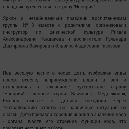
праздник-путешествие в страну "Носария".
Яркий и незабываемый праздник воспитанникам
группы №3 вместе с родителями организовали
инструктор по физической культуре Римма
Александровна Кандакова и воспитатели: Гульнара
Дамировна Закирова и Эльвира Фадисовна Газизова.
Под веселую песню о носах, дети, изображая виды
носов, весело, непринужденно вошли в зал и
отправились в сказочное путешествие страну
"Носария". Главные герои Зайчонок, Медвежонок,
Ежонок вместе с детьми находили через
театрализацию ответы на различные ситуации из
сказки. Дети показали хорошие знания о значении носа
- органа чувств, его строение, функции носа, что
помогает носу в его работе.