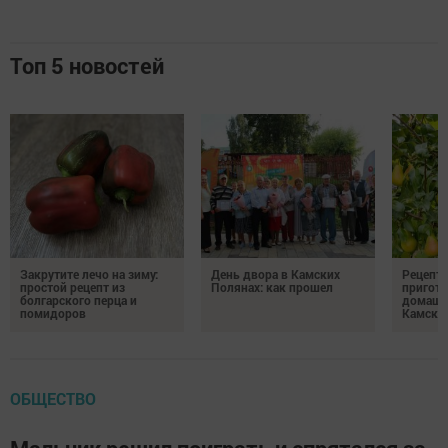
Топ 5 новостей
Закрутите лечо на зиму:
День двора в Камских
Рецепты
простой рецепт из
Полянах: как прошел
пригото
болгарского перца и
домашн
помидоров
Камски
ОБЩЕСТВО