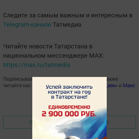
Следите за самым важным и интересным в
Telegram-канале
Татмедиа
Читайте новости Татарстана в
национальном мессенджере MАХ:
https://max.ru/tatmedia
Подписывайтесь на наш
Telegram-канал
, а также
читайте нас
Вконтакте
,
Одноклассниках
,
«Дзен»
и
Макс
Перейти на страницу новости