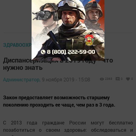
ЗДРАВООХРАНЕНИЕ
Диспансеризация в 2019 году - что
нужно знать
Администратор,
9 ноября 2019 - 15:08
2363
0
0
Закон предоставляет возможность старшему
поколению проходить ее чаще, чем раз в 3 года.
С 2013 года граждане России могут бесплатно
позаботиться о своем здоровье: обследоваться и