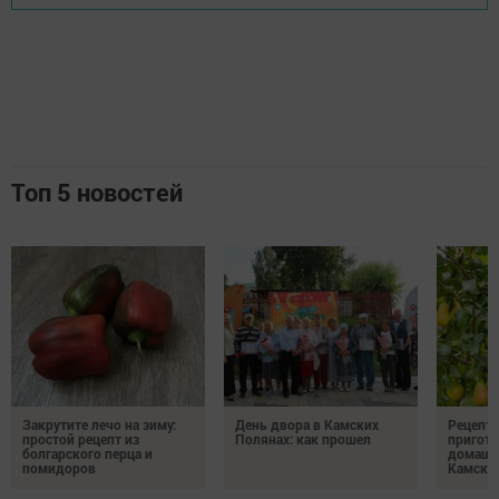
Топ 5 новостей
Закрутите лечо на зиму:
День двора в Камских
Рецепты
простой рецепт из
Полянах: как прошел
пригото
болгарского перца и
домашн
помидоров
Камски