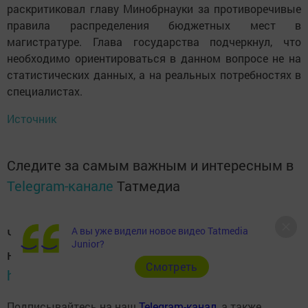
раскритиковал главу Минобрнауки за противоречивые
правила распределения бюджетных мест в
магистратуре. Глава государства подчеркнул, что
необходимо ориентироваться в данном вопросе не на
статистических данных, а на реальных потребностях в
специалистах.
Источник
Следите за самым важным и интересным в
Telegram-канале
Татмедиа
А вы уже видели новое видео Tatmedia
Читайте новости Татарстана в
Junior?
национальном мессенджере MАХ:
Cмотреть
https://max.ru/tatmedia
Подписывайтесь на наш
Telegram-канал
, а также