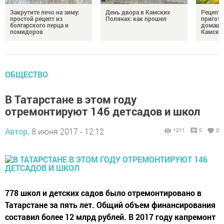
Закрутите лечо на зиму:
День двора в Камских
Рецепты
простой рецепт из
Полянах: как прошел
пригото
болгарского перца и
домашн
помидоров
Камски
ОБЩЕСТВО
В Татарстане в этом году
отремонтируют 146 детсадов и школ
Автор,
8 июня 2017 - 12:12
1211
0
0
778 школ и детских садов было отремонтировано в
Татарстане за пять лет. Общий объем финансирования
составил более 12 млрд рублей. В 2017 году капремонт