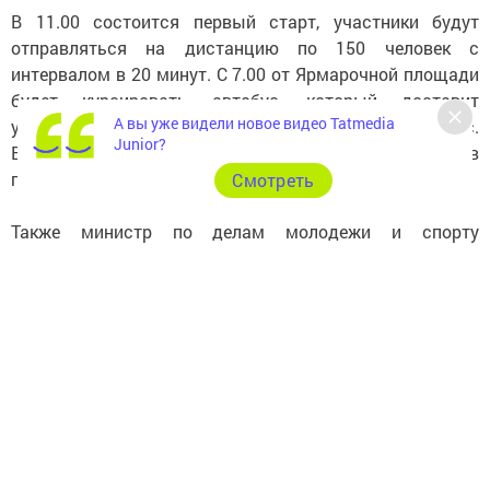
В 11.00 состоится первый старт, участники будут
отправляться на дистанцию по 150 человек с
интервалом в 20 минут. С 7.00 от Ярмарочной площади
будет курсировать автобус, который доставит
А вы уже видели новое видео Tatmedia
участников и болельщиков на горнолыжный комплекс.
Junior?
В 16.00 этот же автобус будет отправлять людей в
город.
Cмотреть
Также министр по делам молодежи и спорту
Татарстана заявил, что в настоящее время
продолжаются переговоры о проведении в Казани
зимнего варианта «Гонки героев». Кроме этого в
Татарстане может пройти детский вариант забега.
«Мы ведем переговоры о проведении зимней «Гонки
героев». Я могу сказать, что вероятность этого
мероприятия в Казани составляет 80 процентов.
Осенью мы объявим точную информацию по этому