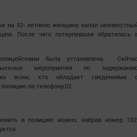
ске на 32- летнюю женщину напал неизвестны
ем. После чего потерпевшая обратилась 
полицейскими была установлена. Сейча
розыскные мероприятия по задержани
а ко всем, кто обладает сведениями 
 полицию по телефону:02
онить в полицию можно, набрав номер 102
уется.