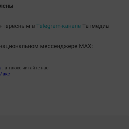
влены
интересным в
Telegram-канале
Татмедиа
в национальном мессенджере MАХ:
ал
, а также читайте нас
Макс