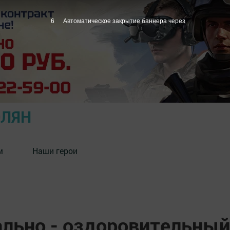
5
Автоматическое закрытие баннера через
ОЛЯН
м
Наши герои
ально - оздоровительный