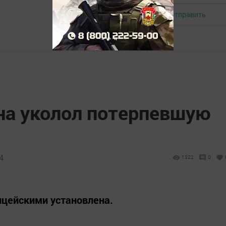
Отправить
Авторизоваться
а уколол потерпевшую
4
1322
0
ицейскими установлена.