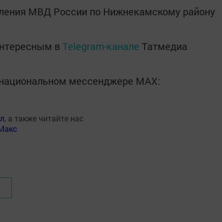
вления МВД России по Нижнекамскому району
интересным в
Telegram-канале
Татмедиа
в национальном мессенджере MАХ:
ал
, а также читайте нас
Макс