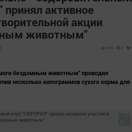
 принял активное
творительной акции
мным животным"
2
1599
0
омоги бездомным животным" проводил
упив несколько килограммов сухого корма для