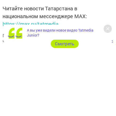
Читайте новости Татарстана в
национальном мессенджере MАХ:
https://max.ru/tatmedia
А вы уже видели новое видео Tatmedia
Junior?
Подписывайтесь на наш
Telegram-канал
, а также
читайте нас
Вконтакте
,
Одноклассниках
,
«Дзен»
и
Макс
Cмотреть
Перейти на страницу новости