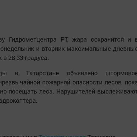
зу Гидрометцентра РТ, жара сохранится и 
понедельник и вторник максимальные дневны
в 28-33 градуса.
оды в Татарстане объявлено штормово
чрезвычайной пожарной опасности лесов, пок
ено посещать леса. Нарушителей выслеживаю
адрокоптера.