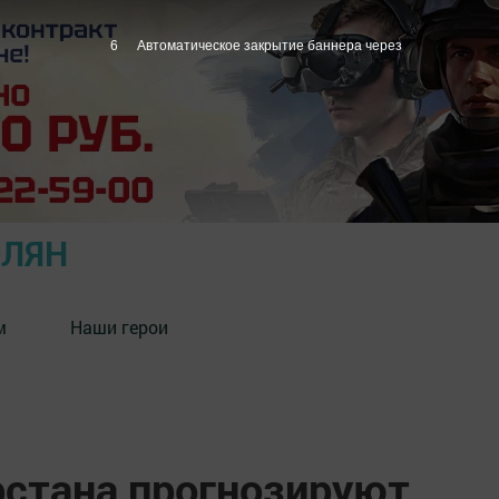
5
Автоматическое закрытие баннера через
ОЛЯН
м
Наши герои
рстана прогнозируют