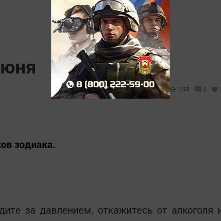
июня
1095
0
ков зодиака.
дите за давлением, откажитесь от алкоголя 