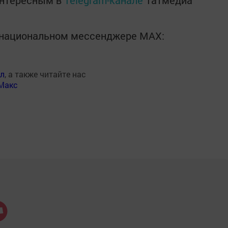
интересным в
Telegram-канале
Татмедиа
в национальном мессенджере MАХ:
ал
, а также читайте нас
Макс