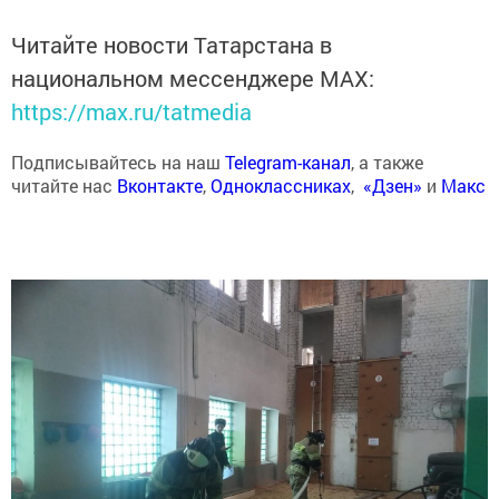
Читайте новости Татарстана в
национальном мессенджере MАХ:
https://max.ru/tatmedia
Подписывайтесь на наш
Telegram-канал
, а также
читайте нас
Вконтакте
,
Одноклассниках
,
«Дзен»
и
Макс