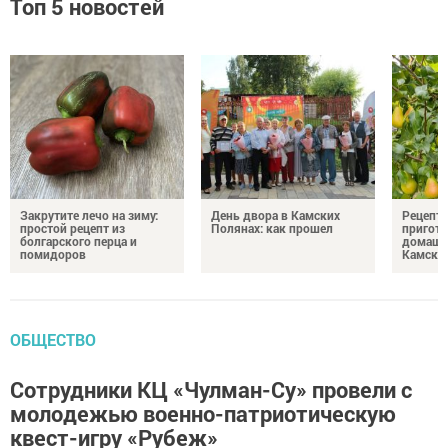
Топ 5 новостей
Закрутите лечо на зиму:
День двора в Камских
Рецепты
простой рецепт из
Полянах: как прошел
пригото
болгарского перца и
домашн
помидоров
Камски
ОБЩЕСТВО
Сотрудники КЦ «Чулман-Су» провели с
молодежью военно-патриотическую
квест-игру «Рубеж»