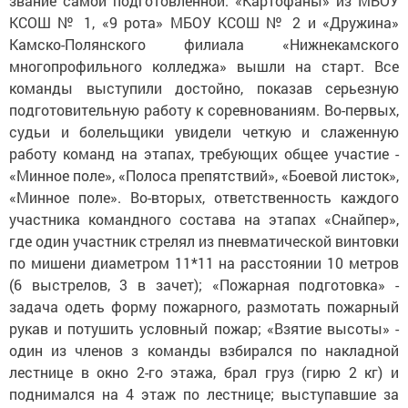
звание самой подготовленной. «Картофаны» из МБОУ
КСОШ № 1, «9 рота» МБОУ КСОШ № 2 и «Дружина»
Камско-Полянского филиала «Нижнекамского
многопрофильного колледжа» вышли на старт. Все
команды выступили достойно, показав серьезную
подготовительную работу к соревнованиям. Во-первых,
судьи и болельщики увидели четкую и слаженную
работу команд на этапах, требующих общее участие -
«Минное поле», «Полоса препятствий», «Боевой листок»,
«Минное поле». Во-вторых, ответственность каждого
участника командного состава на этапах «Снайпер»,
где один участник стрелял из пневматической винтовки
по мишени диаметром 11*11 на расстоянии 10 метров
(6 выстрелов, 3 в зачет); «Пожарная подготовка» -
задача одеть форму пожарного, размотать пожарный
рукав и потушить условный пожар; «Взятие высоты» -
один из членов з команды взбирался по накладной
лестнице в окно 2-го этажа, брал груз (гирю 2 кг) и
поднимался на 4 этаж по лестнице; выступавшие за