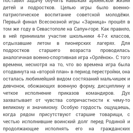
поставил задачу обучить навыкам армейской жизни
детей и подростков. Целью игры было военно-
патриотическое воспитание советской молодёжи.
Первый финал Всесоюзной игры «Зарница» прошёл в
том же году в Севастополе на Сапун-горе. Как правило,
в ней принимали участие школьники 4-7-х классов,
отдыхавшие летом в пионерских лагерях. Для
подростков старшего возраста проводилась
аналогичная военно-спортивная игра «Орлёнок». С того
времени, несмотря на то, что во времена игра была
отодвинута на «второй план» в период перестройки, она
осталась любимейший видом состязаний мальчишек и
девчонок, обожающих военную форму, дисциплину и
четкое исполнение приказов командиров. Дух
захватывает от чувства сопричастности к чему-то
великому и значимому. Особую гордость ощущаешь,
когда рядом присутствуют старшие товарищи, с
честью исполнившие воинский долг перед Родиной и
продолжающие исполнять его на гражданских