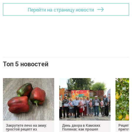
Перейти на страницу новости
Топ 5 новостей
Закрутите лечо на зиму:
День двора в Камских
Рецепты
простой рецепт из
Полянах: как прошел
пригото