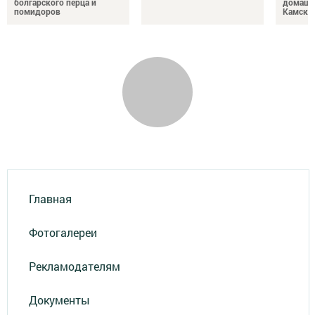
болгарского перца и
домашн
помидоров
Камски
Главная
Фотогалереи
Рекламодателям
Документы