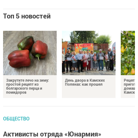
Топ 5 новостей
Закрутите лечо на зиму:
День двора в Камских
Рецепты
простой рецепт из
Полянах: как прошел
пригото
болгарского перца и
домашн
помидоров
Камски
ОБЩЕСТВО
Активисты отряда «Юнармия»