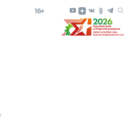
16+
0