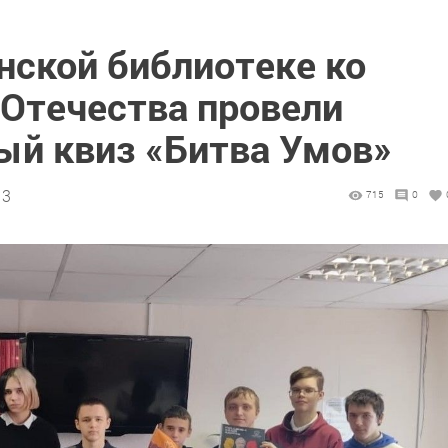
нской библиотеке ко
Отечества провели
ый квиз «Битва Умов»
13
715
0