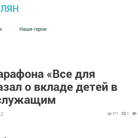
ОЛЯН
м
Наши герои
арафона «Все для
зал о вкладе детей в
служащим
42
677
0