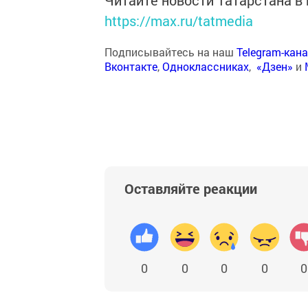
Читайте новости Татарстана 
https://max.ru/tatmedia
Подписывайтесь на наш
Telegram-кан
Вконтакте
,
Одноклассниках
,
«Дзен»
и
Оставляйте реакции
0
0
0
0
0