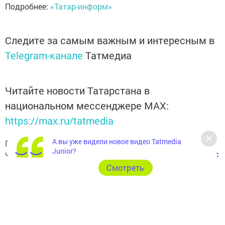
Подробнее:
«Татар-информ»
Следите за самым важным и интересным в
Telegram-канале
Татмедиа
Читайте новости Татарстана в
национальном мессенджере MАХ:
https://max.ru/tatmedia
А вы уже видели новое видео Tatmedia
Подписывайтесь на наш
Telegram-канал
, а также
Junior?
читайте нас
Вконтакте
,
Одноклассниках
,
«Дзен»
и
Макс
Cмотреть
Перейти на страницу новости