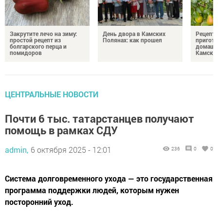
Закрутите лечо на зиму:
День двора в Камских
Рецепты
простой рецепт из
Полянах: как прошел
пригото
болгарского перца и
домашн
помидоров
Камски
ЦЕНТРАЛЬНЫЕ НОВОСТИ
Почти 6 тыс. татарстанцев получают
помощь в рамках СДУ
admin,
6 октября 2025 - 12:01
236
0
0
Система долговременного ухода — это государственная
программа поддержки людей, которым нужен
посторонний уход.