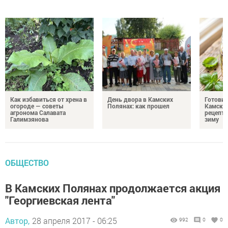
Как избавиться от хрена в
День двора в Камских
Готови
огороде — советы
Полянах: как прошел
Камских
агронома Салавата
рецепты
Галимзянова
зиму
ОБЩЕСТВО
В Камских Полянах продолжается акция
"Георгиевская лента"
Автор,
28 апреля 2017 - 06:25
992
0
0