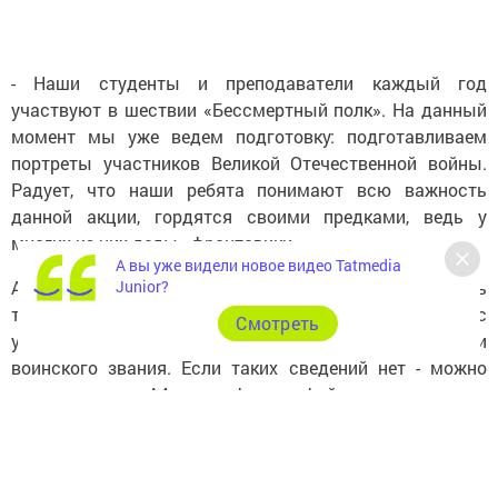
- Наши студенты и преподаватели каждый год
участвуют в шествии «Бессмертный полк». На данный
момент мы уже ведем подготовку: подготавливаем
портреты участников Великой Отечественной войны.
Радует, что наши ребята понимают всю важность
данной акции, гордятся своими предками, ведь у
многих из них деды - фронтовики.
А вы уже видели новое видео Tatmedia
Junior?
А мы еще раз напоминаем: можно изготовить
транспарант размера А4 с фотографией фронтовика, с
Cмотреть
указанием фамилии, имени, отчества, лет жизни и
воинского звания. Если таких сведений нет - можно
взять портрет А4, если фотографий нет или они не
сохранились - можно нарисовать эмблему
бессмертного полка (красная звезда с надписью
«Бессмертный полк»).