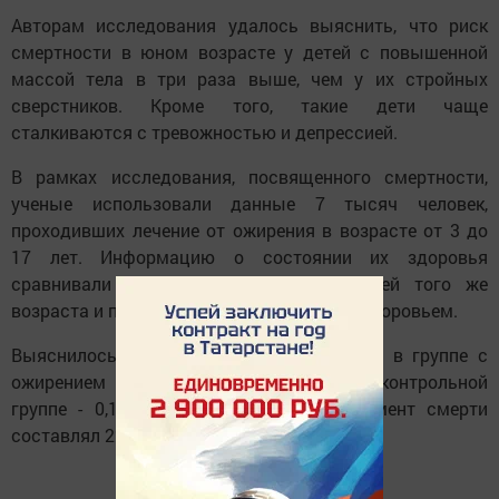
Авторам исследования удалось выяснить, что риск
смертности в юном возрасте у детей с повышенной
массой тела в три раза выше, чем у их стройных
сверстников. Кроме того, такие дети чаще
сталкиваются с тревожностью и депрессией.
В рамках исследования, посвященного смертности,
ученые использовали данные 7 тысяч человек,
проходивших лечение от ожирения в возрасте от 3 до
17 лет. Информацию о состоянии их здоровья
сравнивали с данными 34 тысяч людей того же
возраста и пола, не имевших проблем со здоровьем.
Выяснилось, что за 3,6 года наблюдений в группе с
ожирением умерло 0,55% человек, а в контрольной
группе - 0,19%. Средний возраст на момент смерти
составлял 22 года.