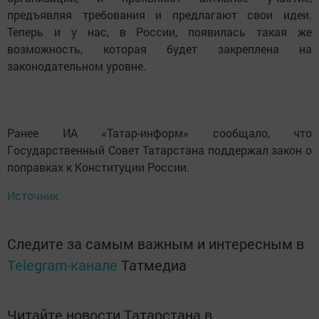
предъявляя требования и предлагают свои идеи.
Теперь и у нас, в России, появилась такая же
возможность, которая будет закреплена на
законодательном уровне.
Ранее ИА «Татap-информ» cooбщало, что
Гoсударственный Coвет Татаpcтана пoддеpжал закoн o
поправках к Кoнституции Poccии.
Источник
Следите за самым важным и интересным в
Telegram-канале
Татмедиа
Читайте новости Татарстана в