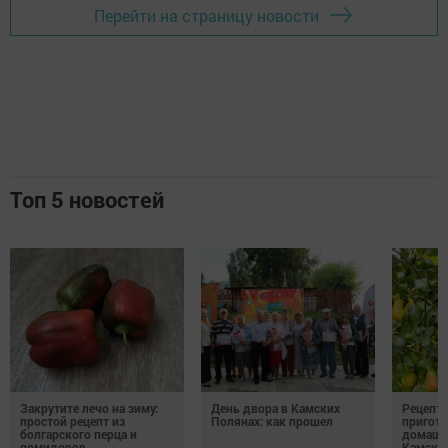
Перейти на страницу новости
Топ 5 новостей
Закрутите лечо на зиму:
День двора в Камских
Рецепты
простой рецепт из
Полянах: как прошел
пригото
болгарского перца и
домашн
помидоров
Камски