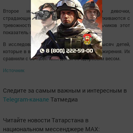
Второе исследование показало, что девочки,
страдающие ожирением, на 43% чаще сталкиваются с
тревожностью и депрессией. Среди мальчиков этот
показатель составил 33%.
В исследовании принимали участие 12 тысяч детей,
которые в возрасте 6-17 лет лечились от ожирения. Их
сравнили с 60 тысячами детей со здоровым весом.
Источник
Следите за самым важным и интересным в
Telegram-канале
Татмедиа
Читайте новости Татарстана в
национальном мессенджере MАХ: