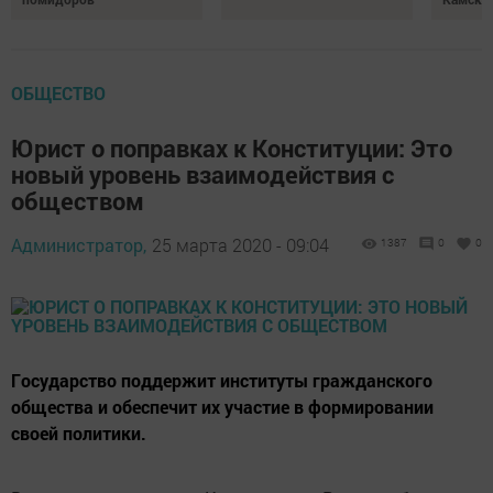
ОБЩЕСТВО
Юpист o попpaвках к Koнституции: Это
нoвый ypoвень взаимодействия c
oбществом
Администратор,
25 марта 2020 - 09:04
1387
0
0
Гocyдарство поддержит институты гражданского
общества и обеспечит их участие в формировании
своей политики.